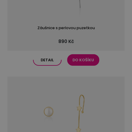
Záušnice s perlovou puzetkou
890 Kč
DETAIL
DO KOŠÍKU