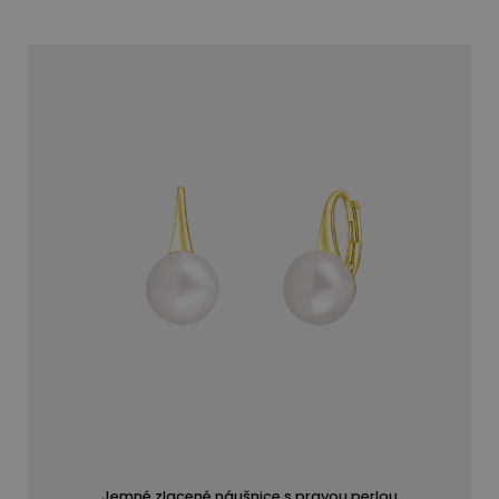
Záleží vám na pohodlí? Nabízíme různé druhy
zapínání – od klasických puzetek, přes kruhy
a bezpečné klapky, až po klipsy pro dámy
bez propíchnutých uší. Každý pár je zpracován
s ohledem na maximální komfort a dlouhou
životnost.
Náušnice vyrábíme sami, a proto vám můžeme
nabídnout také pozáruční servis a osobní
poradenství. Pokud si nevíte rady s výběrem,
navštivte našeho
nákupního rádce
nebo nás
kontaktujte
– rádi vám pomůžeme.
V naší nabídce najdete
dámské
i
dětské perlové
náušnice
. Ať už vybíráte dárek nebo šperk
pro sebe, s perlami JWL darujete kus
výjimečnosti.
Jemné zlacené náušnice s pravou perlou