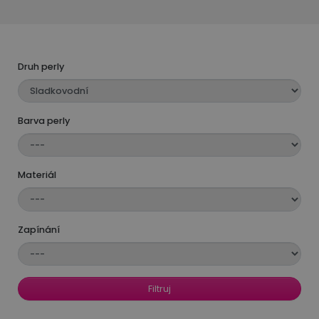
zirkony – opticky prodlouží kontury obličeje
a nádherně doplní večerní šaty. V kombinaci
s
perlovým náhrdelníkem
,
náramkem
či
broží
vytvoříte dokonale sladěný dojem.
Druh perly
Všechny naše perly pocházejí z osvědčených
světových zdrojů a šperky z nich vznikají ručně
Barva perly
v České republice. Každá perla je unikátní – díky
svému přírodnímu původu nenajdete dvě zcela
identické. Právě proto je každý pár perlových
Materiál
náušnic originál s duší.
Vybrat si můžete ze
sladkovodních perel
, které
nabízí krásu v přístupnější cenové kategorii,
Zapínání
nebo z
mořských perel Akoya
s legendárním
leskem. Výjimečné jsou i zlatavé
perly z jižního
Pacifiku
a ikonické
Tahitské černé perly
Filtruj
s přirozeně tmavou barvou, které patří mezi
nejvzácnější na světě.