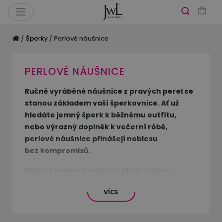
/
Šperky
/ Perlové náušnice
PERLOVÉ NÁUŠNICE
Ručně vyráběné náušnice z pravých perel se
stanou základem vaší šperkovnice. Ať už
hledáte jemný šperk k běžnému outfitu,
nebo výrazný doplněk k večerní róbě,
perlové náušnice přinášejí noblesu
bez kompromisů.
Klasické perlové pecky jsou ideální volbou
pro každodenní nošení. Dodají vašemu vzhledu
VÍCE
přirozenou eleganci a působí jemně a žensky.
Pokud hledáte něco slavnostnějšího, zvolte
dlouhé visací náušnice nebo modely zdobené