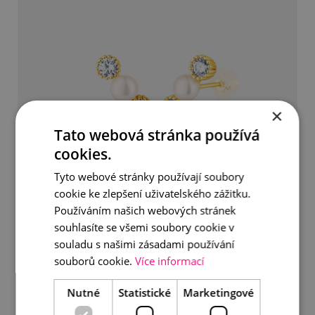
×
Tato webová stránka používá
cookies.
Tyto webové stránky používají soubory
cookie ke zlepšení uživatelského zážitku.
Používáním našich webových stránek
souhlasíte se všemi soubory cookie v
Perlové náušnice se zirkony
souladu s našimi zásadami používání
souborů cookie.
Více informací
990 Kč
Nutné
Statistické
Marketingové
DETAIL
DO KOŠÍKU