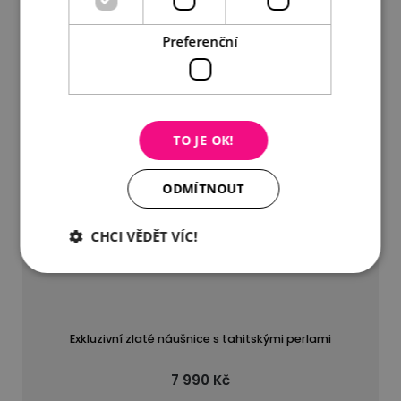
Preferenční
TO JE OK!
ODMÍTNOUT
CHCI VĚDĚT VÍC!
Exkluzivní zlaté náušnice s tahitskými perlami
7 990 Kč