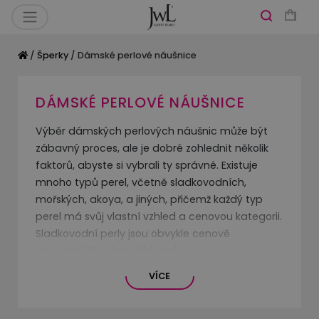
/
Šperky
/ Dámské perlové náušnice
DÁMSKÉ PERLOVÉ NÁUŠNICE
Výběr dámských perlových náušnic může být
zábavný proces, ale je dobré zohlednit několik
faktorů, abyste si vybrali ty správné. Existuje
mnoho typů perel, včetně sladkovodních,
mořských, akoya, a jiných, přičemž každý typ
perel má svůj vlastní vzhled a cenovou kategorii.
Sladkovodní perly jsou obvykle cenově
dostupnější než mořské perly.
VÍCE
Velikost perel může ovlivnit celkový vzhled
náušnic. Některé ženy upřednostňují větší perly,
zatímco jiné preferují menší a jemnější