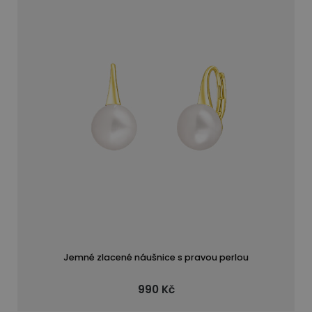
na speciální příležitosti můžete zvolit nápadnější
design či velikost perelových náušnic.
Stanovte si rozpočet pro nákup perlového
šperku. Perlové náušnice mohou být v různých
cenových hladinách v závislosti na typu perel,
jejich kvalitě, velikosti a také materiálu,
ze kterého jsou vyrobeny. Záleží na osobních
preferencích a vkusu, ale tyto tipy by vám měly
pomoci najít perlové náušnice, které budou
přesně odpovídat vašim představám a budete
v nich vypadat kouzelně.
Jemné zlacené náušnice s pravou perlou
990 Kč