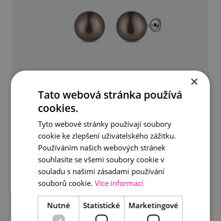
×
Tato webová stránka používá
cookies.
Tyto webové stránky používají soubory
Tahitské perly na bílém zlatě
cookie ke zlepšení uživatelského zážitku.
Používáním našich webových stránek
7 990 Kč
souhlasíte se všemi soubory cookie v
souladu s našimi zásadami používání
DETAIL
DO KOŠÍKU
souborů cookie.
Více informací
Nutné
Statistické
Marketingové