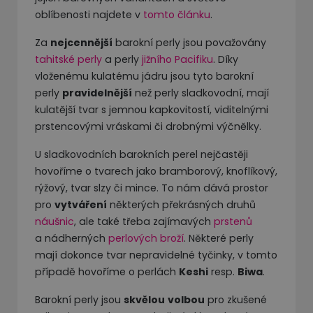
oblíbenosti najdete v
tomto článku
.
Za
nejcennější
barokní perly jsou považovány
tahitské perly
a perly
jižního Pacifiku
. Díky
vloženému kulatému jádru jsou tyto barokní
perly
pravidelnější
než perly sladkovodní, mají
kulatější tvar s jemnou kapkovitostí, viditelnými
prstencovými vráskami či drobnými výčnělky.
U sladkovodních barokních perel nejčastěji
hovoříme o tvarech jako bramborový, knoflíkový,
rýžový, tvar slzy či mince. To nám dává prostor
pro
vytváření
některých překrásných druhů
náušnic
, ale také třeba zajímavých
prstenů
a nádherných
perlových broží
. Některé perly
mají dokonce tvar nepravidelné tyčinky, v tomto
případě hovoříme o perlách
Keshi
resp.
Biwa
.
Barokní perly jsou
skvělou
volbou
pro zkušené