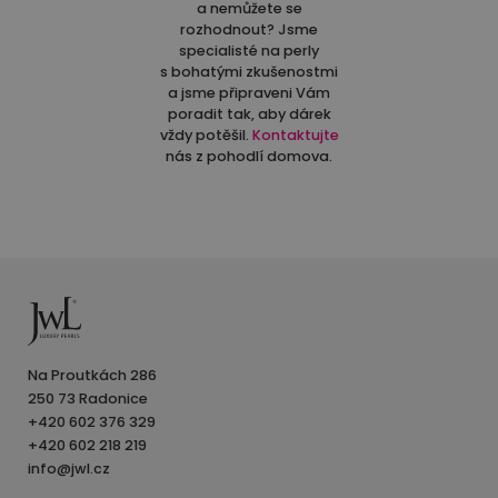
a nemůžete se
rozhodnout? Jsme
specialisté na perly
s bohatými zkušenostmi
a jsme připraveni Vám
poradit tak, aby dárek
vždy potěšil.
Kontaktujte
nás z pohodlí domova.
Na Proutkách 286
250 73 Radonice
+420 602 376 329
+420 602 218 219
info@jwl.cz