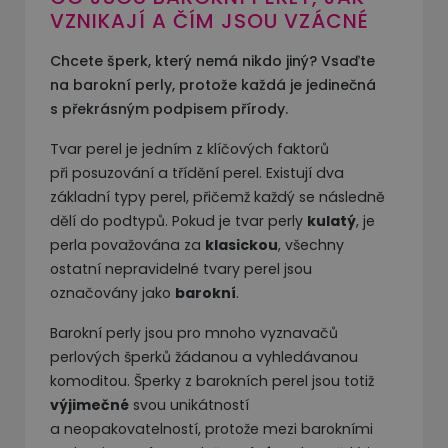
VZNIKAJÍ A ČÍM JSOU VZÁCNÉ
Chcete šperk, který nemá nikdo jiný? Vsaďte
na barokní perly, protože každá je jedinečná
s překrásným podpisem přírody.
Tvar perel je jedním z klíčových faktorů
při posuzování a třídění perel. Existují dva
základní typy perel, přičemž každý se následně
dělí do podtypů. Pokud je tvar perly
kulatý
, je
perla považována za
klasickou
, všechny
ostatní nepravidelné tvary perel jsou
označovány jako
barokní
.
Barokní perly jsou pro mnoho vyznavačů
perlových šperků žádanou a vyhledávanou
komoditou. Šperky z barokních perel jsou totiž
výjimečné
svou unikátností
a neopakovatelností, protože mezi barokními