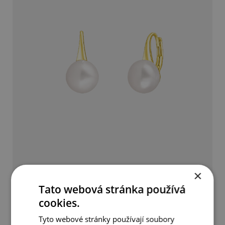
Jemné zlacené náušnice s pravou perlou
×
Tato webová stránka používá
990 Kč
cookies.
Tyto webové stránky používají soubory