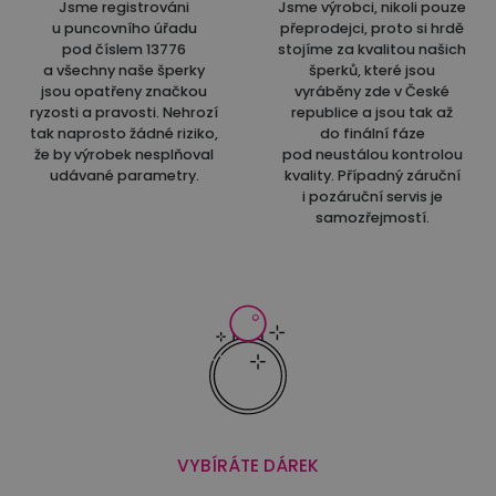
Jsme registrováni
Jsme výrobci, nikoli pouze
u puncovního úřadu
přeprodejci, proto si hrdě
pod číslem 13776
stojíme za kvalitou našich
a všechny naše šperky
šperků, které jsou
jsou opatřeny značkou
vyráběny zde v České
ryzosti a pravosti. Nehrozí
republice a jsou tak až
tak naprosto žádné riziko,
do finální fáze
že by výrobek nesplňoval
pod neustálou kontrolou
udávané parametry.
kvality. Případný záruční
i pozáruční servis je
samozřejmostí.
VYBÍRÁTE DÁREK