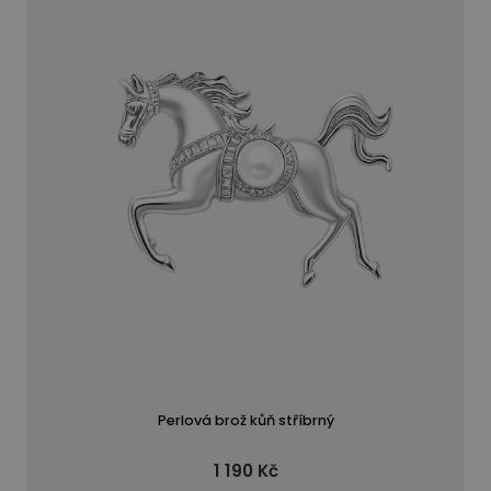
Perlová brož kůň stříbrný
1 190 Kč