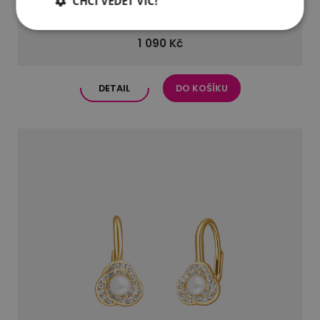
CHCI VĚDĚT VÍC!
Visací náušnice s perlou
1 090 Kč
DETAIL
DO KOŠÍKU