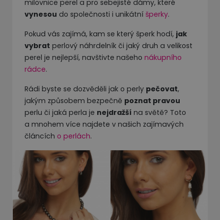
milovnice perel a pro sebejisté dámy, které
vynesou
do společnosti i unikátní
šperky
.
Pokud vás zajímá, kam se který šperk hodí,
jak
vybrat
perlový náhrdelník či jaký druh a velikost
perel je nejlepší, navštivte našeho
nákupního
rádce
.
Rádi byste se dozvěděli jak o perly
pečovat
,
jakým způsobem bezpečně
poznat pravou
perlu či jaká perla je
nejdražší
na světě? Toto
a mnohem více najdete v našich zajímavých
článcích
o perlách
.