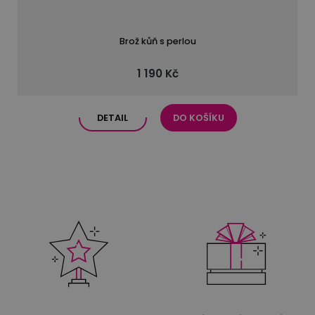
Brož kůň s perlou
1 190 Kč
DETAIL
DO KOŠÍKU