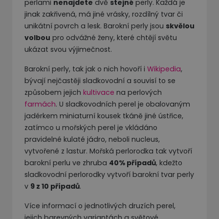
perlami
nenajdete
dvě
stejné
perly. Každá je
jinak zakřivená, má jiné vrásky, rozdílný tvar či
unikátní povrch a lesk. Barokní perly jsou
skvělou
volbou
pro odvážné ženy, které chtějí světu
ukázat svou výjimečnost.
Barokní perly, tak jak o nich hovoří i
Wikipedia
,
bývají nejčastěji sladkovodní a souvisí to se
způsobem jejich
kultivace
na perlových
farmách
. U sladkovodních perel je obalovaným
jadérkem miniaturní kousek tkáně jiné ústřice,
zatímco u mořských perel je vkládáno
pravidelné kulaté jádro, neboli nucleus,
vytvořené z lastur. Mořská perlorodka tak vytvoří
barokní perlu ve zhruba
40% případů
, kdežto
sladkovodní perlorodky vytvoří barokní tvar perly
v
9 z 10 případů
.
Více informací o jednotlivých druzích perel,
jejich barevných variantách a světové