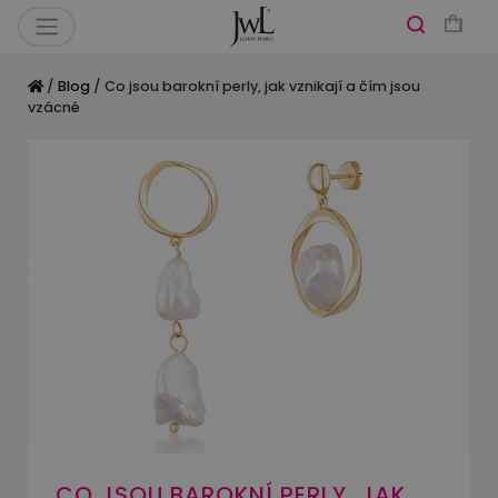
/
Blog
/ Co jsou barokní perly, jak vznikají a čím jsou
vzácné
CO JSOU BAROKNÍ PERLY, JAK