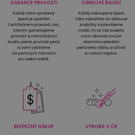
GARANCE PRAVOSTI
DÁRKOVÉ BALENÍ
Každý námi vyrobený
Každý zakoupený šperk
šperk je opatřen
Vám zabalíme do dárkové
Certifikátem pravosti JwL,
krabičky a převážeme
kterým garantujeme
mašlí, Vy se tak budete
pravost a mimořádnou
moci věnovat pouze
kvalitu perel, protože perly
vlastnímu předání
si sami vybíráme
perlového dárku a užívat
na perlových farmách
si radost naplno.
po celém světě.
BEZPEČNÝ NÁKUP
VÝROBA V ČR