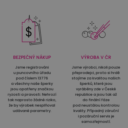
BEZPEČNÝ NÁKUP
VÝROBA V ČR
Jsme registrováni
Jsme výrobci, nikoli pouze
u puncovního úřadu
přeprodejci, proto si hrdě
pod číslem 13776
stojíme za kvalitou našich
a všechny naše šperky
šperků, které jsou
jsou opatřeny značkou
vyráběny zde v České
ryzosti a pravosti. Nehrozí
republice a jsou tak až
tak naprosto žádné riziko,
do finální fáze
že by výrobek nesplňoval
pod neustálou kontrolou
udávané parametry.
kvality. Případný záruční
i pozáruční servis je
samozřejmostí.