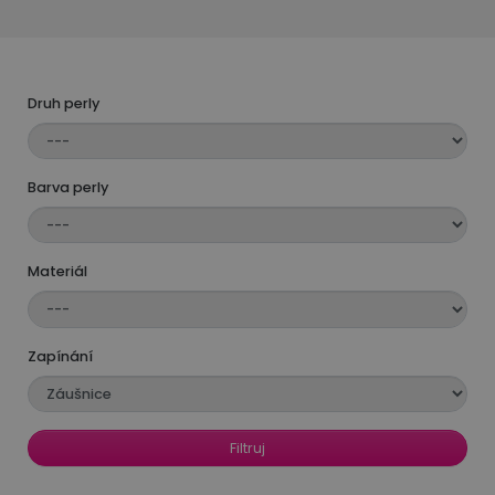
zirkony – opticky prodlouží kontury obličeje
a nádherně doplní večerní šaty. V kombinaci
s
perlovým náhrdelníkem
,
náramkem
či
broží
vytvoříte dokonale sladěný dojem.
Druh perly
Všechny naše perly pocházejí z osvědčených
světových zdrojů a šperky z nich vznikají ručně
Barva perly
v České republice. Každá perla je unikátní – díky
svému přírodnímu původu nenajdete dvě zcela
identické. Právě proto je každý pár perlových
Materiál
náušnic originál s duší.
Vybrat si můžete ze
sladkovodních perel
, které
nabízí krásu v přístupnější cenové kategorii,
Zapínání
nebo z
mořských perel Akoya
s legendárním
leskem. Výjimečné jsou i zlatavé
perly z jižního
Pacifiku
a ikonické
Tahitské černé perly
Filtruj
s přirozeně tmavou barvou, které patří mezi
nejvzácnější na světě.