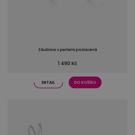
Záušnice s perlami pozlacená
1 490 Kč
DETAIL
DO KOŠÍKU