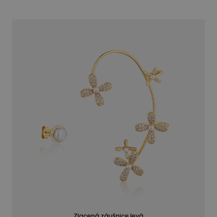
Záleží vám na pohodlí? Nabízíme různé druhy
zapínání – od klasických puzetek, přes kruhy
a bezpečné klapky, až po klipsy pro dámy
bez propíchnutých uší. Každý pár je zpracován
s ohledem na maximální komfort a dlouhou
životnost.
Náušnice vyrábíme sami, a proto vám můžeme
nabídnout také pozáruční servis a osobní
poradenství. Pokud si nevíte rady s výběrem,
navštivte našeho
nákupního rádce
nebo nás
kontaktujte
– rádi vám pomůžeme.
V naší nabídce najdete
dámské
i
dětské perlové
náušnice
. Ať už vybíráte dárek nebo šperk
pro sebe, s perlami JWL darujete kus
výjimečnosti.
Zlacená záušnice levá