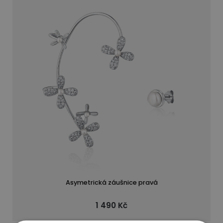
Asymetrická záušnice pravá
1 490 Kč