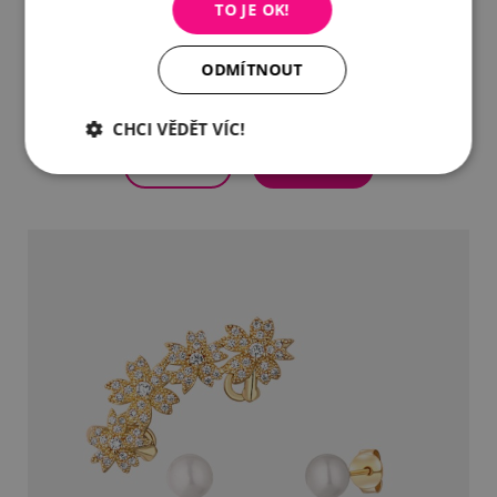
TO JE OK!
Záušnice s bílými perlami
ODMÍTNOUT
1 490 Kč
CHCI VĚDĚT VÍC!
DETAIL
DO KOŠÍKU