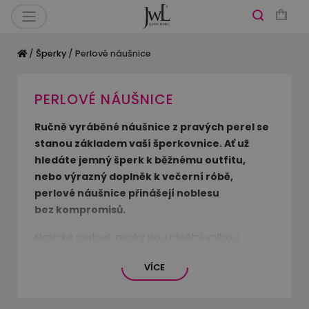
/
Šperky
/ Perlové náušnice
PERLOVÉ NÁUŠNICE
Ručně vyráběné náušnice z pravých perel se
stanou základem vaší šperkovnice. Ať už
hledáte jemný šperk k běžnému outfitu,
nebo výrazný doplněk k večerní róbě,
perlové náušnice přinášejí noblesu
bez kompromisů.
Klasické perlové pecky jsou ideální volbou
pro každodenní nošení. Dodají vašemu vzhledu
VÍCE
přirozenou eleganci a působí jemně a žensky.
Pokud hledáte něco slavnostnějšího, zvolte
dlouhé visací náušnice nebo modely zdobené