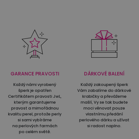
GARANCE PRAVOSTI
DÁRKOVÉ BALENÍ
Každý námi vyrobený
Každý zakoupený šperk
šperk je opatřen
Vám zabalíme do dárkové
Certifikátem pravosti JwL,
krabičky a převážeme
kterým garantujeme
mašlí, Vy se tak budete
pravost a mimořádnou
moci věnovat pouze
kvalitu perel, protože perly
vlastnímu předání
si sami vybíráme
perlového dárku a užívat
na perlových farmách
si radost naplno.
po celém světě.