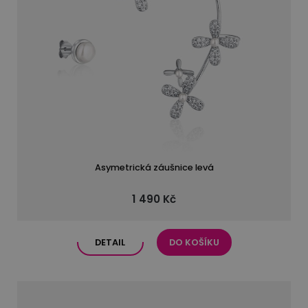
Asymetrická záušnice levá
1 490 Kč
DETAIL
DO KOŠÍKU