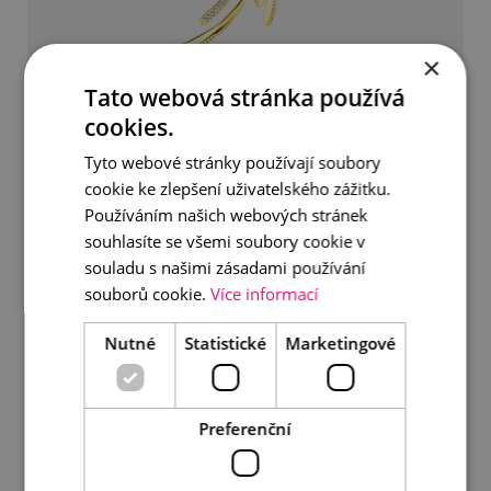
×
Tato webová stránka používá
cookies.
Nádherná brož s mořskými perlami
Tyto webové stránky používají soubory
cookie ke zlepšení uživatelského zážitku.
9 990 Kč
Používáním našich webových stránek
souhlasíte se všemi soubory cookie v
DETAIL
DO KOŠÍKU
souladu s našimi zásadami používání
souborů cookie.
Více informací
Nutné
Statistické
Marketingové
Preferenční