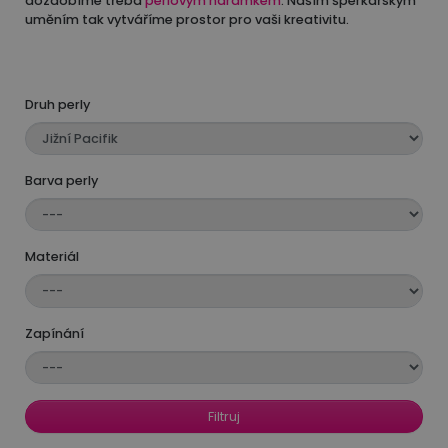
dozdobíme třeba
perlovým náramkem
. Naším šperkařským
uměním tak vytváříme prostor pro vaši kreativitu.
Druh perly
Barva perly
Materiál
Zapínání
Filtruj