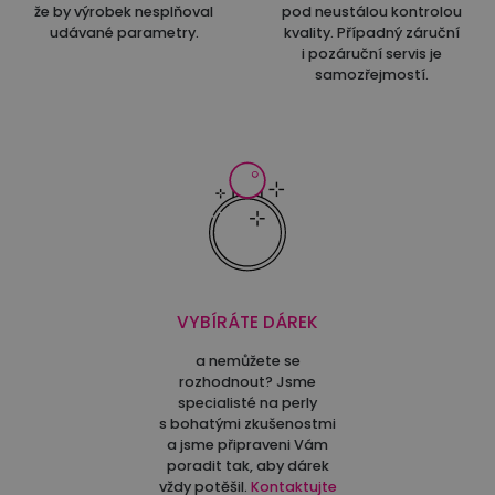
že by výrobek nesplňoval
pod neustálou kontrolou
udávané parametry.
kvality. Případný záruční
i pozáruční servis je
samozřejmostí.
VYBÍRÁTE DÁREK
a nemůžete se
rozhodnout? Jsme
specialisté na perly
s bohatými zkušenostmi
a jsme připraveni Vám
poradit tak, aby dárek
vždy potěšil.
Kontaktujte