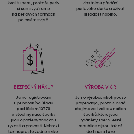
kvalitu perel, protože perly
vlastnímu předání
si sami vybíráme
perlového dárku a užívat
na perlových farmách
si radost naplno.
po celém světě.
BEZPEČNÝ NÁKUP
VÝROBA V ČR
Jsme registrováni
Jsme výrobci, nikoli pouze
u puncovního úřadu
přeprodejci, proto si hrdě
pod číslem 13776
stojíme za kvalitou našich
a všechny naše šperky
šperků, které jsou
jsou opatřeny značkou
vyráběny zde v České
ryzosti a pravosti. Nehrozí
republice a jsou tak až
tak naprosto žádné riziko,
do finální fáze