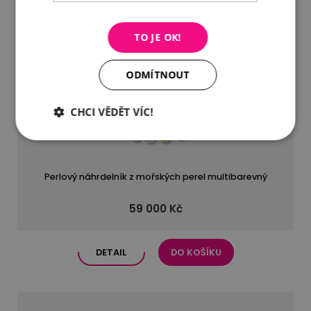
TO JE OK!
ODMÍTNOUT
CHCI VĚDĚT VÍC!
Perlový náhrdelník z mořských perel multibarevný
59 000 Kč
DETAIL
DO KOŠÍKU