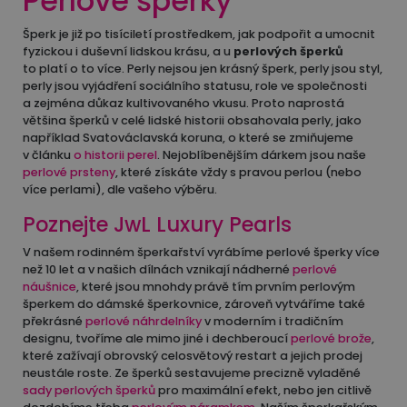
Perlové šperky
Šperk je již po tisíciletí prostředkem, jak podpořit a umocnit
fyzickou i duševní lidskou krásu, a u
perlových šperků
to platí o to více. Perly nejsou jen krásný šperk, perly jsou styl,
perly jsou vyjádření sociálního statusu, role ve společnosti
a zejména důkaz kultivovaného vkusu. Proto naprostá
většina šperků v celé lidské historii obsahovala perly, jako
například Svatováclavská koruna, o které se zmiňujeme
v článku
o historii perel
. Nejoblíbenějším dárkem jsou naše
perlové prsteny
, které získáte vždy s pravou perlou (nebo
více perlami), dle vašeho výběru.
Poznejte JwL Luxury Pearls
V našem rodinném šperkařství vyrábíme perlové šperky více
než 10 let a v našich dílnách vznikají nádherné
perlové
náušnice
, které jsou mnohdy právě tím prvním perlovým
šperkem do dámské šperkovnice, zároveň vytváříme také
překrásné
perlové náhrdelníky
v moderním i tradičním
designu, tvoříme ale mimo jiné i dechberoucí
perlové brože
,
které zažívají obrovský celosvětový restart a jejich prodej
neustále roste. Ze šperků sestavujeme precizně vyladěné
sady perlových šperků
pro maximální efekt, nebo jen citlivě