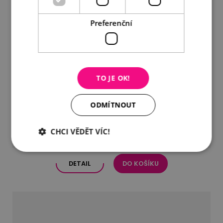
Preferenční
TO JE OK!
ODMÍTNOUT
Dokonale vyladěná sada šperků
CHCI VĚDĚT VÍC!
4 780 Kč
DETAIL
DO KOŠÍKU