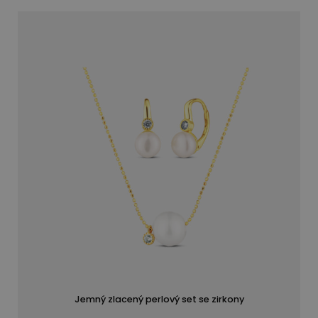
Jemný zlacený perlový set se zirkony