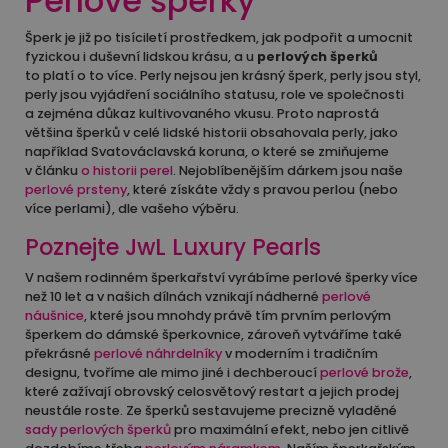
Perlové šperky
Šperk je již po tisíciletí prostředkem, jak podpořit a umocnit
fyzickou i duševní lidskou krásu, a u
perlových šperků
to platí o to více. Perly nejsou jen krásný šperk, perly jsou styl,
perly jsou vyjádření sociálního statusu, role ve společnosti
a zejména důkaz kultivovaného vkusu. Proto naprostá
většina šperků v celé lidské historii obsahovala perly, jako
například Svatováclavská koruna, o které se zmiňujeme
v článku
o historii perel
. Nejoblíbenějším dárkem jsou naše
perlové prsteny
, které získáte vždy s pravou perlou (nebo
více perlami), dle vašeho výběru.
Poznejte JwL Luxury Pearls
V našem rodinném šperkařství vyrábíme perlové šperky více
než 10 let a v našich dílnách vznikají nádherné
perlové
náušnice
, které jsou mnohdy právě tím prvním perlovým
šperkem do dámské šperkovnice, zároveň vytváříme také
překrásné
perlové náhrdelníky
v moderním i tradičním
designu, tvoříme ale mimo jiné i dechberoucí
perlové brože
,
které zažívají obrovský celosvětový restart a jejich prodej
neustále roste. Ze šperků sestavujeme precizně vyladěné
sady perlových šperků
pro maximální efekt, nebo jen citlivě