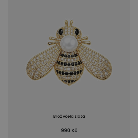
Brož včela zlatá
990 Kč