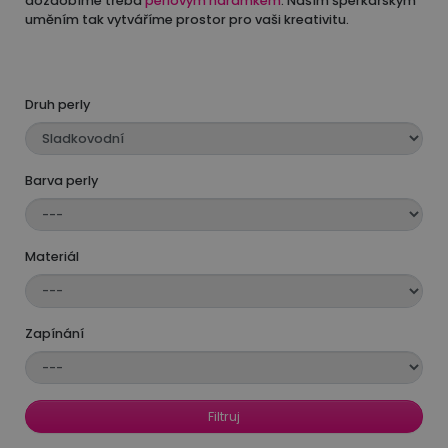
dozdobíme třeba
perlovým náramkem
. Naším šperkařským
uměním tak vytváříme prostor pro vaši kreativitu.
Druh perly
Barva perly
Materiál
Zapínání
Filtruj