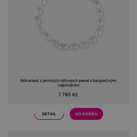
Náramek z jemných rýžových perel s bezpečným
zapínáním
1 790 Kč
DETAIL
DO KOŠÍKU