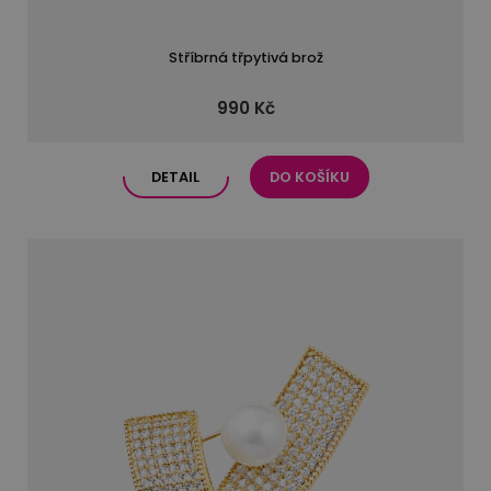
Stříbrná třpytivá brož
990 Kč
DETAIL
DO KOŠÍKU