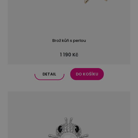
Brož kůň s perlou
1 190 Kč
DETAIL
DO KOŠÍKU