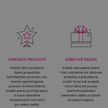
GARANCE PRAVOSTI
DÁRKOVÉ BALENÍ
Každý námi vyrobený
Každý zakoupený šperk
šperk je opatřen
Vám zabalíme do dárkové
Certifikátem pravosti JwL,
krabičky a převážeme
kterým garantujeme
mašlí, Vy se tak budete
pravost a mimořádnou
moci věnovat pouze
kvalitu perel, protože perly
vlastnímu předání
si sami vybíráme
perlového dárku a užívat
na perlových farmách
si radost naplno.
po celém světě.