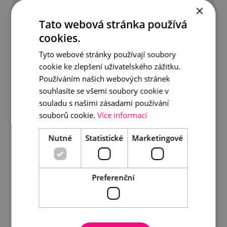
×
Tato webová stránka používá
cookies.
Tyto webové stránky používají soubory
cookie ke zlepšení uživatelského zážitku.
Používáním našich webových stránek
souhlasíte se všemi soubory cookie v
souladu s našimi zásadami používání
Pozlacený ocelový náramek s perlami
souborů cookie.
Více informací
890 Kč
Nutné
Statistické
Marketingové
DETAIL
DO KOŠÍKU
Preferenční