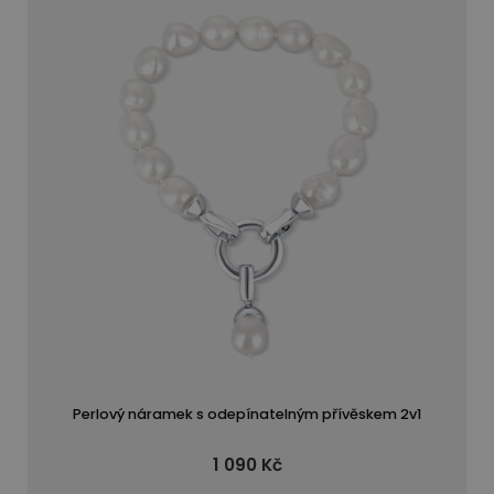
Perlový náramek s odepínatelným přívěskem 2v1
1 090 Kč