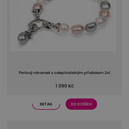
Perlový náramek s odepínatelným přívěskem 2v1
1 090 Kč
DETAIL
DO KOŠÍKU