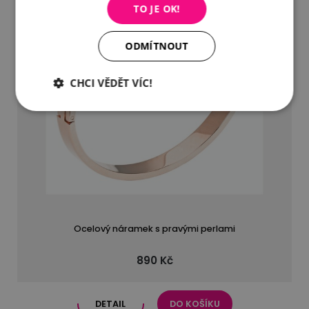
TO JE OK!
ODMÍTNOUT
CHCI VĚDĚT VÍC!
Ocelový náramek s pravými perlami
890 Kč
DETAIL
DO KOŠÍKU