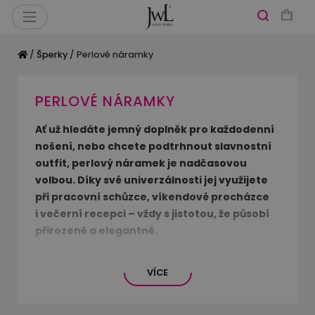
/
Šperky
/ Perlové náramky
PERLOVÉ NÁRAMKY
Ať už hledáte jemný doplněk pro každodenní
nošení, nebo chcete podtrhnout slavnostní
outfit, perlový náramek je nadčasovou
volbou. Díky své univerzálnosti jej využijete
při pracovní schůzce, víkendové procházce
i večerní recepci – vždy s jistotou, že působí
přirozeně a elegantně.
V naší nabídce najdete ručně vyráběné
VÍCE
náramky ze sladkovodních i mořských perel,
které zaujmou svou krásou i kvalitním
zpracováním. Ať už zvolíte jednoduchý náramek