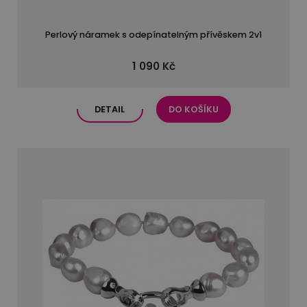
Perlový náramek s odepínatelným přívěskem 2v1
1 090 Kč
DETAIL
DO KOŠÍKU