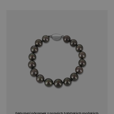
perly na světě s přirozeně tmavou barvou. Jejich
lesk, hloubka a exkluzivita z nich činí šperk, který
upoutá na první pohled.
Chcete se dozvědět víc o tom, jak perly vznikají
nebo jak o ně správně pečovat? Navštivte naši
sekci
O perlách
nebo sledujte náš
blog
, kde
sdílíme zajímavosti i rady přímo z naší
dílny. Velmi rádi doporučujeme našim klientům,
ve shodě s mnoha módními stylisty,
pro každodenní užití kombinaci perlového
náramku s decentními náušnicemi, třeba typu
pecky. Vznikne tak jemná sada, která ozdobí tak
akorát a je vhodná jak do práce, tak i pro volné
chvíle.
Exkluzivní náramek z pravých tahitských mořských