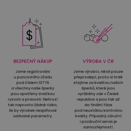
BEZPEČNÝ NÁKUP
VÝROBA V ČR
Jsme registrováni
Jsme výrobci, nikoli pouze
u puncovního úřadu
přeprodejci, proto si hrdě
pod číslem 13776
stojíme za kvalitou našich
a všechny naše šperky
šperků, které jsou
jsou opatřeny značkou
vyráběny zde v České
ryzosti a pravosti. Nehrozí
republice a jsou tak až
tak naprosto žádné riziko,
do finální fáze
že by výrobek nesplňoval
pod neustálou kontrolou
udávané parametry.
kvality. Případný záruční
i pozáruční servis je
samozřejmostí.