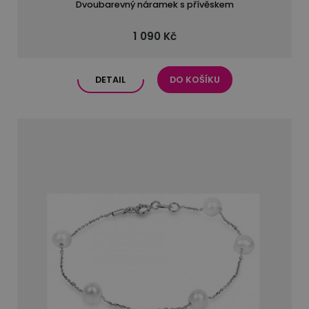
Dvoubarevný náramek s přívěskem
1 090 Kč
DETAIL
DO KOŠÍKU