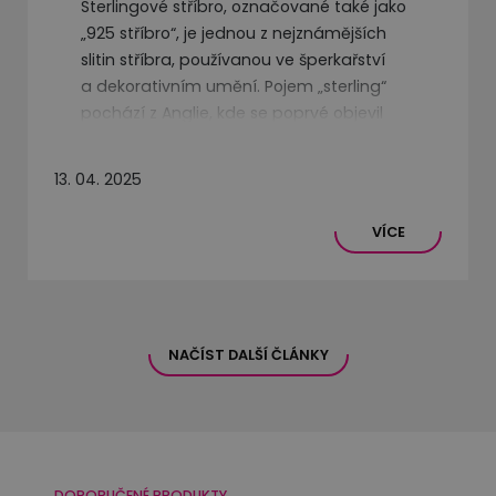
Sterlingové stříbro, označované také jako
„925 stříbro“, je jednou z nejznámějších
slitin stříbra, používanou ve šperkařství
a dekorativním umění. Pojem „sterling“
pochází z Anglie, kde se poprvé objevil
ve 12. století za časů krále Jindřicha II.
Tato slitina byla používána k ražbě mincí,
13. 04. 2025
protože kombinovala vysoký obsah stříbra
s pevností a odolností. Jméno samotné je
VÍCE
pravděpodobně odvozeno od označení
„starling“ (špaček), neboť na těchto
starých mincích byly vyobrazeny symboly
ptáků.
NAČÍST DALŠÍ ČLÁNKY
DOPORUČENÉ PRODUKTY