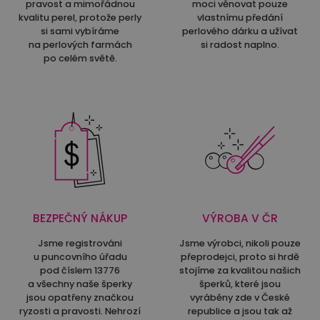
pravost a mimořádnou
moci věnovat pouze
kvalitu perel, protože perly
vlastnímu předání
si sami vybíráme
perlového dárku a užívat
na perlových farmách
si radost naplno.
po celém světě.
BEZPEČNÝ NÁKUP
VÝROBA V ČR
Jsme registrováni
Jsme výrobci, nikoli pouze
u puncovního úřadu
přeprodejci, proto si hrdě
pod číslem 13776
stojíme za kvalitou našich
a všechny naše šperky
šperků, které jsou
jsou opatřeny značkou
vyráběny zde v České
ryzosti a pravosti. Nehrozí
republice a jsou tak až