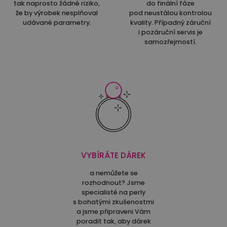
tak naprosto žádné riziko,
do finální fáze
že by výrobek nesplňoval
pod neustálou kontrolou
udávané parametry.
kvality. Případný záruční
i pozáruční servis je
samozřejmostí.
VYBÍRÁTE DÁREK
a nemůžete se
rozhodnout? Jsme
specialisté na perly
s bohatými zkušenostmi
a jsme připraveni Vám
poradit tak, aby dárek