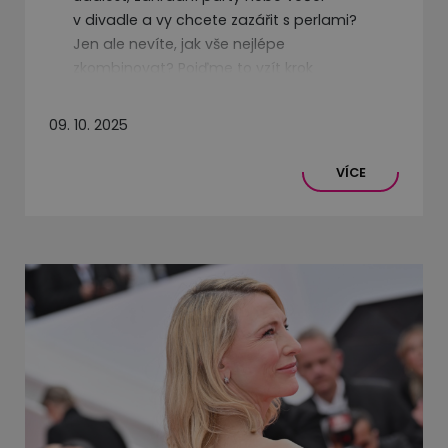
v divadle a vy chcete zazářit s perlami?
Jen ale nevíte, jak vše nejlépe
zkombinovat? Pojďme to vzít krok
po kroku k dokonalému outfitu
pro konkrétní příležitosti.
09. 10. 2025
VÍCE