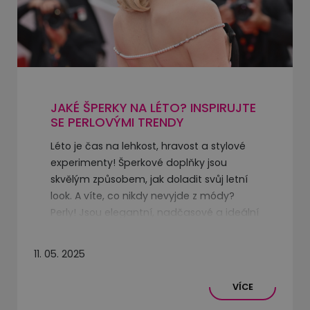
JAKÉ ŠPERKY NA LÉTO? INSPIRUJTE
SE PERLOVÝMI TRENDY
Léto je čas na lehkost, hravost a stylové
experimenty! Šperkové doplňky jsou
skvělým způsobem, jak doladit svůj letní
look. A víte, co nikdy nevyjde z módy?
Perly! Jsou elegantní, nadčasové a ideální
na každou příležitost, od romantických
výletů po letní večírky.
11. 05. 2025
VÍCE