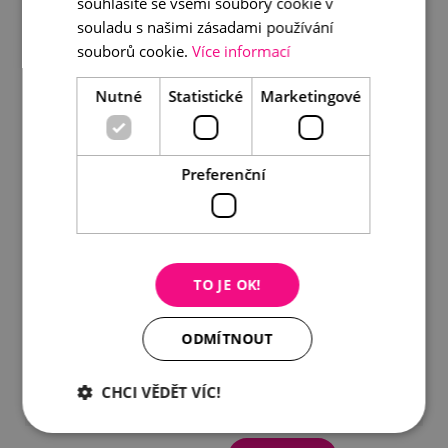
souhlasíte se všemi soubory cookie v
souladu s našimi zásadami používání
souborů cookie.
Více informací
Nutné
Statistické
Marketingové
Preferenční
TO JE OK!
ODMÍTNOUT
Visací náušnice s perlou
CHCI VĚDĚT VÍC!
1 090 Kč