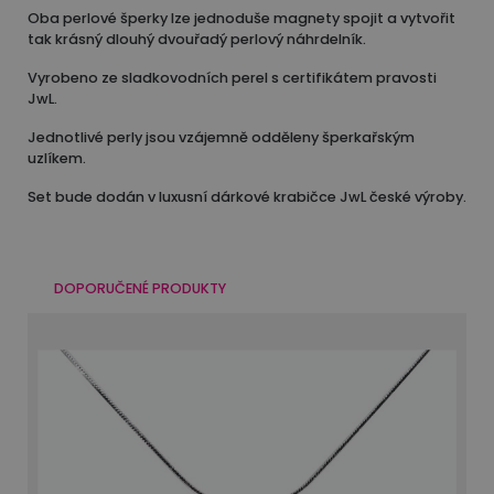
Oba perlové šperky lze jednoduše magnety spojit a vytvořit
tak krásný dlouhý dvouřadý perlový náhrdelník.
Vyrobeno ze sladkovodních perel s certifikátem pravosti
JwL.
Jednotlivé perly jsou vzájemně odděleny šperkařským
uzlíkem.
Set bude dodán v luxusní dárkové krabičce JwL české výroby.
DOPORUČENÉ PRODUKTY