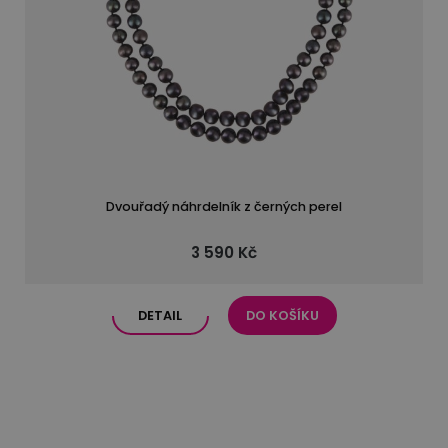
Dvouřadý náhrdelník z černých perel
3 590 Kč
DETAIL
DO KOŠÍKU