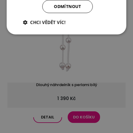
ODMÍTNOUT
CHCI VĚDĚT VÍC!
Dlouhý náhrdelník s perlami bílý
1 390 Kč
DETAIL
DO KOŠÍKU