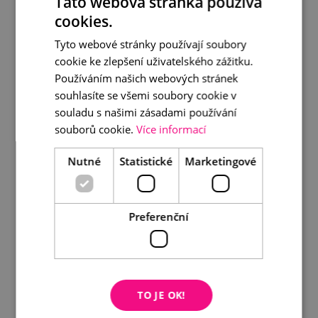
Tato webová stránka používá
cookies.
Tyto webové stránky používají soubory
cookie ke zlepšení uživatelského zážitku.
Používáním našich webových stránek
souhlasíte se všemi soubory cookie v
souladu s našimi zásadami používání
Černá tahitská perla na zlatě s diamantem
souborů cookie.
Více informací
7 590 Kč
Nutné
Statistické
Marketingové
DETAIL
DO KOŠÍKU
Preferenční
TO JE OK!