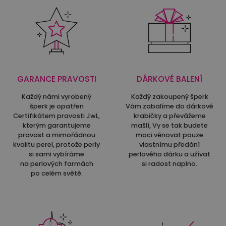
GARANCE PRAVOSTI
DÁRKOVÉ BALENÍ
Každý námi vyrobený
Každý zakoupený šperk
šperk je opatřen
Vám zabalíme do dárkové
Certifikátem pravosti JwL,
krabičky a převážeme
kterým garantujeme
mašlí, Vy se tak budete
pravost a mimořádnou
moci věnovat pouze
kvalitu perel, protože perly
vlastnímu předání
si sami vybíráme
perlového dárku a užívat
na perlových farmách
si radost naplno.
po celém světě.