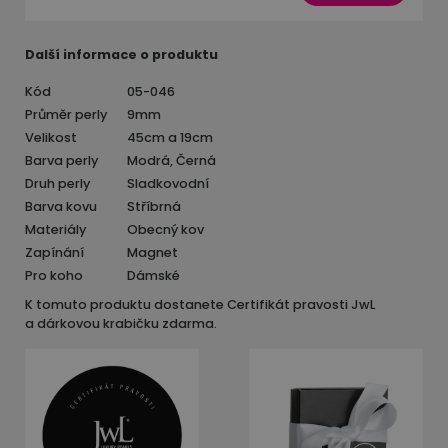
Další informace o produktu
Kód
05-046
Průměr perly
9mm
Velikost
45cm a 19cm
Barva perly
Modrá, Černá
Druh perly
Sladkovodní
Barva kovu
Stříbrná
Materiály
Obecný kov
Zapínání
Magnet
Pro koho
Dámské
K tomuto produktu dostanete Certifikát pravosti JwL
a dárkovou krabičku zdarma.