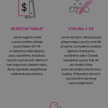
BEZPEČNÝ NÁKUP
VÝROBA V ČR
Jsme registrováni
Jsme výrobci, nikoli pouze
u puncovního úřadu
přeprodejci, proto si hrdě
pod číslem 13776
stojíme za kvalitou našich
a všechny naše šperky
šperků, které jsou
jsou opatřeny značkou
vyráběny zde v České
ryzosti a pravosti. Nehrozí
republice a jsou tak až
tak naprosto žádné riziko,
do finální fáze
že by výrobek nesplňoval
pod neustálou kontrolou
udávané parametry.
kvality. Případný záruční
i pozáruční servis je
samozřejmostí.