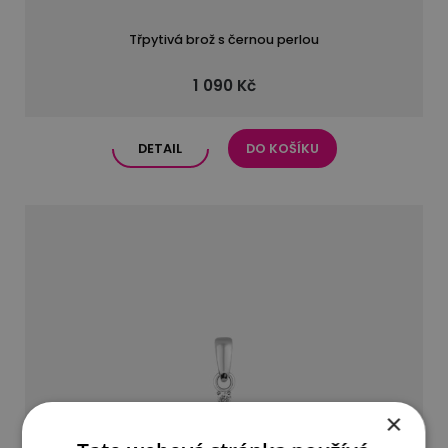
Třpytivá brož s černou perlou
1 090 Kč
DETAIL
DO KOŠÍKU
×