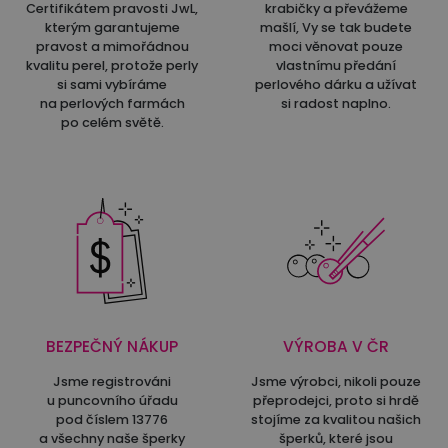
Certifikátem pravosti JwL,
krabičky a převážeme
kterým garantujeme
mašlí, Vy se tak budete
pravost a mimořádnou
moci věnovat pouze
kvalitu perel, protože perly
vlastnímu předání
si sami vybíráme
perlového dárku a užívat
na perlových farmách
si radost naplno.
po celém světě.
BEZPEČNÝ NÁKUP
VÝROBA V ČR
Jsme registrováni
Jsme výrobci, nikoli pouze
u puncovního úřadu
přeprodejci, proto si hrdě
pod číslem 13776
stojíme za kvalitou našich
a všechny naše šperky
šperků, které jsou