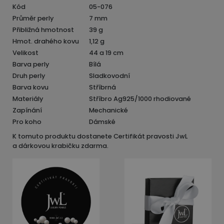
Kód
05-076
Průměr perly
7 mm
Přibližná hmotnost
39 g
Hmot. drahého kovu
1,12 g
Velikost
44 a 19 cm
Barva perly
Bílá
Druh perly
Sladkovodní
Barva kovu
Stříbrná
Materiály
Stříbro Ag925/1000 rhodiované
Zapínání
Mechanické
Pro koho
Dámské
K tomuto produktu dostanete Certifikát pravosti JwL
a dárkovou krabičku zdarma.