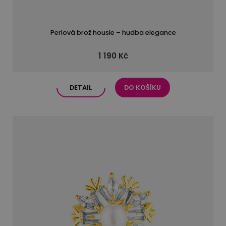
Perlová brož housle – hudba elegance
1 190 Kč
DETAIL
DO KOŠÍKU