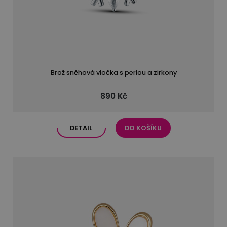
Brož sněhová vločka s perlou a zirkony
890 Kč
DETAIL
DO KOŠÍKU