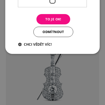
DETAIL
DO KOŠÍKU
TO JE OK!
ODMÍTNOUT
CHCI VĚDĚT VÍC!