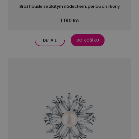
Brož housle se zlatým nádechem, perlou a zirkony
1 190 Kč
DETAIL
DO KOŠÍKU