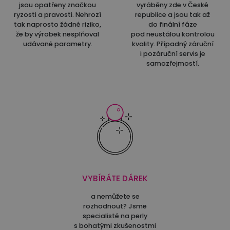
jsou opatřeny značkou
vyráběny zde v České
ryzosti a pravosti. Nehrozí
republice a jsou tak až
tak naprosto žádné riziko,
do finální fáze
že by výrobek nesplňoval
pod neustálou kontrolou
udávané parametry.
kvality. Případný záruční
i pozáruční servis je
samozřejmostí.
VYBÍRÁTE DÁREK
a nemůžete se
rozhodnout? Jsme
specialisté na perly
s bohatými zkušenostmi