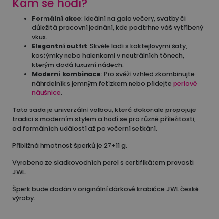
Kam se hodí?
Formální akce
: Ideální na gala večery, svatby či
důležitá pracovní jednání, kde podtrhne váš vytříbený
vkus.
Elegantní outfit
: Skvěle ladí s koktejlovými šaty,
kostýmky nebo halenkami v neutrálních tónech,
kterým dodá luxusní nádech.
Moderní kombinace
: Pro svěží vzhled zkombinujte
náhrdelník s jemným řetízkem nebo přidejte
perlové
náušnice
.
Tato sada je univerzální volbou, která dokonale propojuje
tradici s moderním stylem a hodí se pro různé příležitosti,
od formálních událostí až po večerní setkání.
Přibližná hmotnost šperků je 27+11 g.
Vyrobeno ze sladkovodních perel s certifikátem pravosti
JWL.
Šperk bude dodán v originální dárkové krabičce JWL české
výroby.