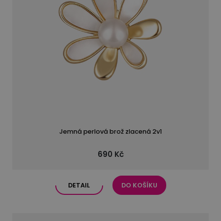
Jemná perlová brož zlacená 2v1
690 Kč
DETAIL
DO KOŠÍKU