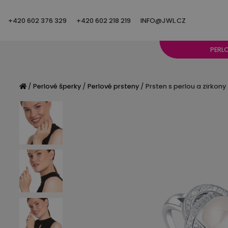
+420 602 376 329
+420 602 218 219
INFO@JWL.CZ
PERL
/
Perlové šperky
/
Perlové prsteny
/ Prsten s perlou a zirkony