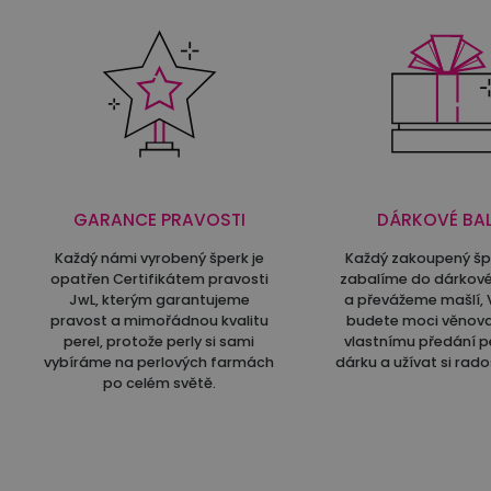
GARANCE PRAVOSTI
DÁRKOVÉ BAL
Každý námi vyrobený šperk je
Každý zakoupený š
opatřen Certifikátem pravosti
zabalíme do dárkové
JwL, kterým garantujeme
a převážeme mašlí, 
pravost a mimořádnou kvalitu
budete moci věnov
perel, protože perly si sami
vlastnímu předání p
vybíráme na perlových farmách
dárku a užívat si rado
po celém světě.