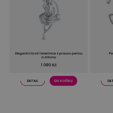
Elegantní brož tanečnice s pravou perlou
Pe
a zirkony
1 090 Kč
DETAIL
DO KOŠÍKU
DE