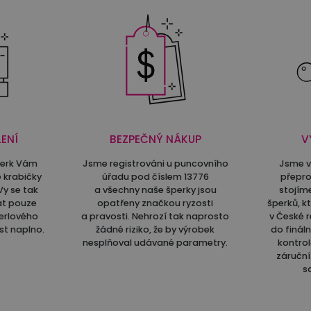
ENÍ
BEZPEČNÝ NÁKUP
V
perk Vám
Jsme registrováni u puncovního
Jsme v
 krabičky
úřadu pod číslem 13776
přepro
Vy se tak
a všechny naše šperky jsou
stojím
at pouze
opatřeny značkou ryzosti
šperků, k
erlového
a pravosti. Nehrozí tak naprosto
v České r
st naplno.
žádné riziko, že by výrobek
do finál
nesplňoval udávané parametry.
kontrol
záruční 
s