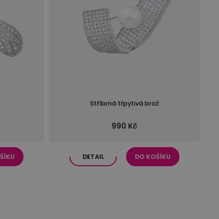
Stříbrná třpytivá brož
990 Kč
ŠÍKU
DETAIL
DO KOŠÍKU