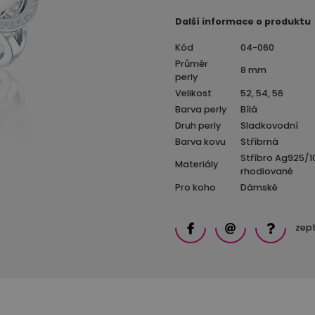
Další informace o produktu
Kód
04-060
Průměr
8 mm
perly
Velikost
52, 54, 56
Barva perly
Bílá
Druh perly
Sladkovodní
Barva kovu
Stříbrná
Stříbro Ag925/1
Materiály
rhodiované
Pro koho
Dámské
zept