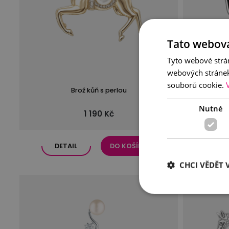
Tato webová
Tyto webové strán
webových stránek
souborů cookie.
Brož kůň s perlou
Brož m
Nutné
1 190 Kč
DETAIL
DO KOŠÍKU
DE
CHCI VĚDĚT V