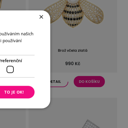
×
Používáním našich
i používání
rlou 2v1
Brož včela zlatá
Preferenční
990 Kč
ŠÍKU
DETAIL
DO KOŠÍKU
TO JE OK!