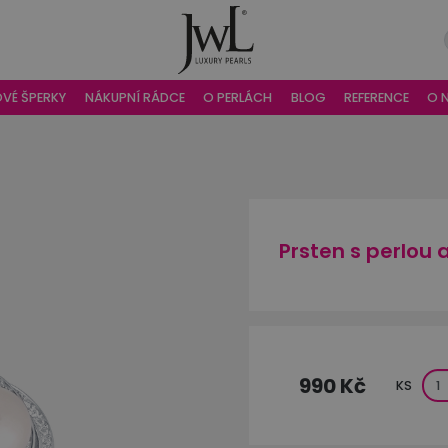
OVÉ ŠPERKY
NÁKUPNÍ RÁDCE
O PERLÁCH
BLOG
REFERENCE
O 
Prsten s perlou 
990 Kč
KS