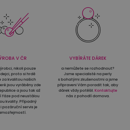
ÝROBA V ČR
VYBÍRÁTE DÁREK
ýrobci, nikoli pouze
a nemůžete se rozhodnout?
dejci, proto si hrdě
Jsme specialisté na perly
e za kvalitou našich
s bohatými zkušenostmi a jsme
teré jsou vyráběny zde
připraveni Vám poradit tak, aby
epublice a jsou tak až
dárek vždy potěšil.
Kontaktujte
ní fáze pod neustálou
nás z pohodlí domova.
ou kvality. Případný
i pozáruční servis je
amozřejmostí.