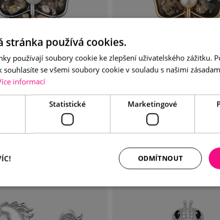
 stránka používá cookies.
ky používají soubory cookie ke zlepšení uživatelského zážitku. 
 souhlasíte se všemi soubory cookie v souladu s našimi zásadam
Více informací
otýl s perlou a perletí 2v1
Brož motýlek pozlacený s pe
Statistické
Marketingové
990 Kč
990 Kč
TAIL
DO KOŠÍKU
DETAIL
DO KO
ÍC!
ODMÍTNOUT