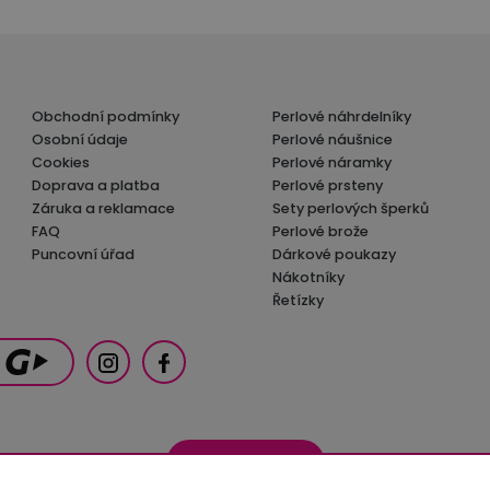
Obchodní podmínky
Perlové náhrdelníky
Osobní údaje
Perlové náušnice
Cookies
Perlové náramky
Doprava a platba
Perlové prsteny
Záruka a reklamace
Sety perlových šperků
FAQ
Perlové brože
Puncovní úřad
Dárkové poukazy
Nákotníky
Řetízky
© LaTaupe 2026