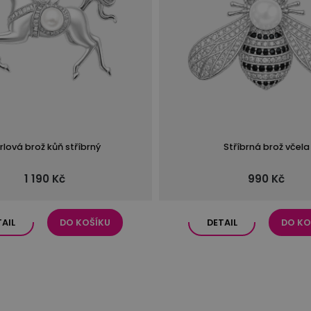
rlová brož kůň stříbrný
Stříbrná brož včela
1 190 Kč
990 Kč
TAIL
DO KOŠÍKU
DETAIL
DO KO