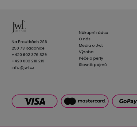
Nákupní rádce
O nás
Na Proutkách 286
Média o JwL
250 73 Radonice
Výroba
+420 602 376 329
Péče o perly
+420 602 218 219
Slovník pojmů
info@jwl.cz