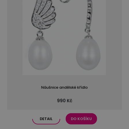
Náušnice andělské křídlo
990 Kč
DETAIL
DO KOŠÍKU