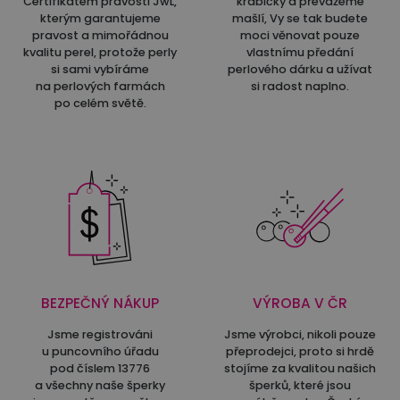
Certifikátem pravosti JwL,
krabičky a převážeme
kterým garantujeme
mašlí, Vy se tak budete
pravost a mimořádnou
moci věnovat pouze
kvalitu perel, protože perly
vlastnímu předání
si sami vybíráme
perlového dárku a užívat
na perlových farmách
si radost naplno.
po celém světě.
BEZPEČNÝ NÁKUP
VÝROBA V ČR
Jsme registrováni
Jsme výrobci, nikoli pouze
u puncovního úřadu
přeprodejci, proto si hrdě
pod číslem 13776
stojíme za kvalitou našich
a všechny naše šperky
šperků, které jsou