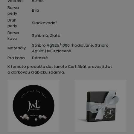
Velikost
50-58
Barva
Bílá
perly
Druh
Sladkovodní
perly
Barva
Stříbrná, Zlatá
kovu
Stříbro Ag925/1000 rhodiované, Stříbro
Materiály
Ag925/1000 zlacené
Pro koho
Dámské
K tomuto produktu dostanete Certifikát pravosti JwL
a dárkovou krabičku zdarma.