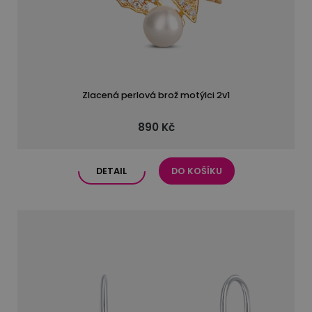
Zlacená perlová brož motýlci 2v1
890 Kč
DETAIL
DO KOŠÍKU