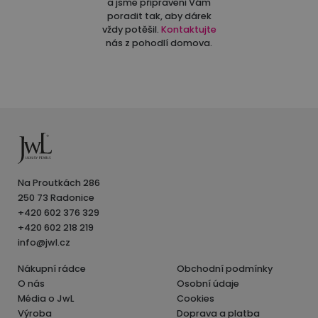
a jsme připraveni Vám
poradit tak, aby dárek
vždy potěšil.
Kontaktujte
nás z pohodlí domova.
Na Proutkách 286
250 73 Radonice
+420 602 376 329
+420 602 218 219
info@jwl.cz
Nákupní rádce
Obchodní podmínky
O nás
Osobní údaje
Média o JwL
Cookies
Výroba
Doprava a platba