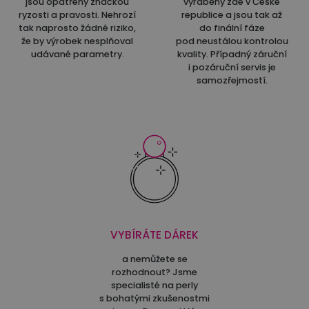
jsou opatřeny značkou
vyráběny zde v České
ryzosti a pravosti. Nehrozí
republice a jsou tak až
tak naprosto žádné riziko,
do finální fáze
že by výrobek nesplňoval
pod neustálou kontrolou
udávané parametry.
kvality. Případný záruční
i pozáruční servis je
samozřejmostí.
VYBÍRÁTE DÁREK
a nemůžete se
rozhodnout? Jsme
specialisté na perly
s bohatými zkušenostmi