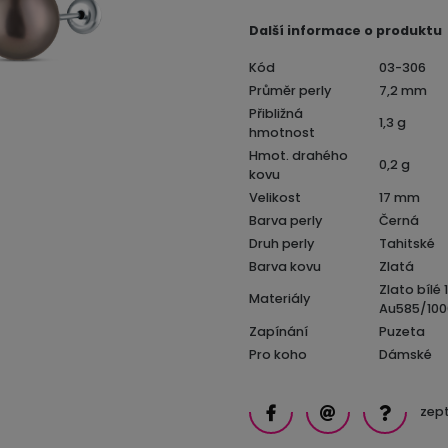
Další informace o produktu
Kód
03-306
Průměr perly
7,2 mm
Přibližná
1,3 g
hmotnost
Hmot. drahého
0,2 g
kovu
Velikost
17 mm
Barva perly
Černá
Druh perly
Tahitské
Barva kovu
Zlatá
Zlato bílé 
Materiály
Au585/100
Zapínání
Puzeta
Pro koho
Dámské
zept