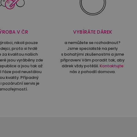
ÝROBA V ČR
VYBÍRÁTE DÁREK
ýrobci, nikoli pouze
a nemůžete se rozhodnout?
dejci, proto si hrdě
Jsme specialisté na perly
e za kvalitou našich
s bohatými zkušenostmi a jsme
teré jsou vyráběny zde
připraveni Vám poradit tak, aby
epublice a jsou tak až
dárek vždy potěšil.
Kontaktujte
ní fáze pod neustálou
nás z pohodlí domova.
ou kvality. Případný
i pozáruční servis je
amozřejmostí.