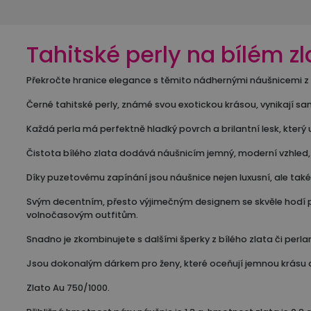
Tahitské perly na bílém zl
Překročte hranice elegance s těmito nádhernými náušnicemi z 
Černé tahitské perly, známé svou exotickou krásou, vynikají 
Každá perla má perfektně hladký povrch a brilantní lesk, který 
Čistota bílého zlata dodává náušnicím jemný, moderní vzhled, z
Díky puzetovému zapínání jsou náušnice nejen luxusní, ale t
Svým decentním, přesto výjimečným designem se skvěle hodí pro 
volnočasovým outfitům.
Snadno je zkombinujete s dalšími šperky z bílého zlata či per
Jsou dokonalým dárkem pro ženy, které oceňují jemnou krásu 
Zlato Au 750/1000.