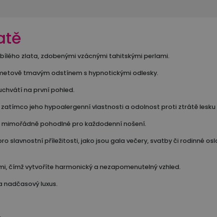
atě
bílého zlata, zdobenými vzácnými tahitskými perlami.
sametově tmavým odstínem s hypnotickými odlesky.
uchvátí na první pohled.
atímco jeho hypoalergenní vlastnosti a odolnost proti ztrátě lesku 
aké mimořádně pohodlné pro každodenní nošení.
slavnostní příležitosti, jako jsou gala večery, svatby či rodinné os
lami, čímž vytvoříte harmonický a nezapomenutelný vzhled.
a nadčasový luxus.