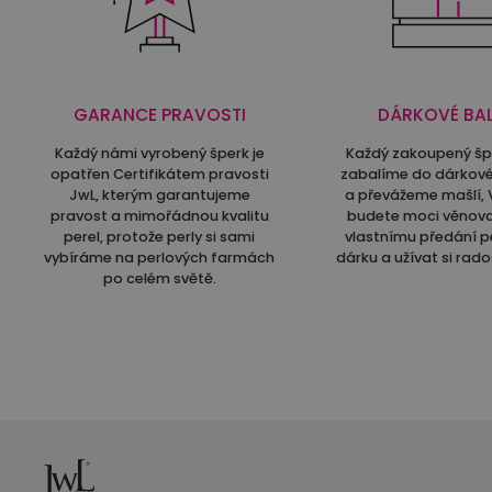
GARANCE PRAVOSTI
DÁRKOVÉ BAL
Každý námi vyrobený šperk je
Každý zakoupený š
opatřen Certifikátem pravosti
zabalíme do dárkové
JwL, kterým garantujeme
a převážeme mašlí, 
pravost a mimořádnou kvalitu
budete moci věnov
perel, protože perly si sami
vlastnímu předání p
vybíráme na perlových farmách
dárku a užívat si rado
po celém světě.