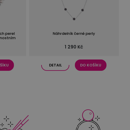
ch perel
Náhrdelník černé perly
čnostním
ta
1 290 Kč
ŠÍKU
DETAIL
DO KOŠÍKU