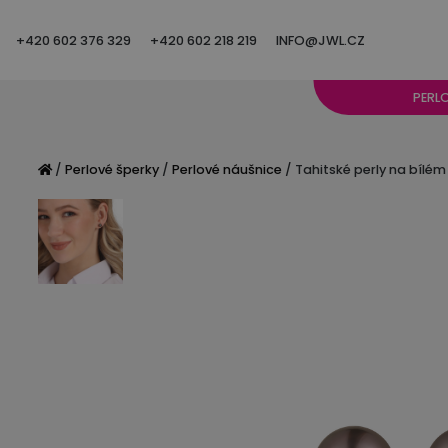
+420 602 376 329
+420 602 218 219
INFO@JWL.CZ
PERL
/
Perlové šperky
/
Perlové náušnice
/ Tahitské perly na bílém