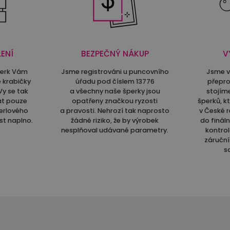
ENÍ
BEZPEČNÝ NÁKUP
V
perk Vám
Jsme registrováni u puncovního
Jsme v
 krabičky
úřadu pod číslem 13776
přepro
Vy se tak
a všechny naše šperky jsou
stojím
at pouze
opatřeny značkou ryzosti
šperků, k
erlového
a pravosti. Nehrozí tak naprosto
v České r
st naplno.
žádné riziko, že by výrobek
do finál
nesplňoval udávané parametry.
kontrol
záruční 
s