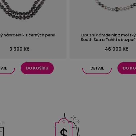
ý náhrdelník z černých perel
Luxusní náhrdelník z mořský
South Sea a Tahiti s bezpe
zapínáním z 14kt zla
3 590 Kč
46 000 Kč
TAIL
DO KOŠÍKU
DETAIL
DO KO