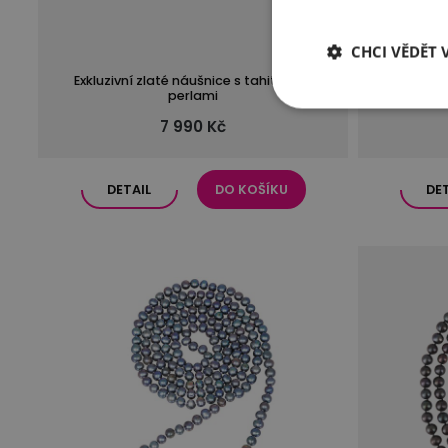
CHCI VĚDĚT V
Exkluzivní zlaté náušnice s tahitskými
Luxusn
perlami
7 990 Kč
DETAIL
DO KOŠÍKU
DE