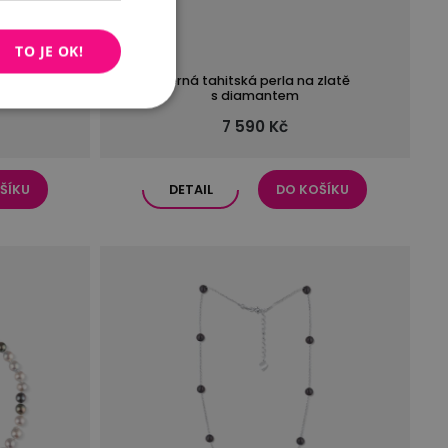
TO JE OK!
erlou
Černá tahitská perla na zlatě
s diamantem
7 590 Kč
ŠÍKU
DETAIL
DO KOŠÍKU