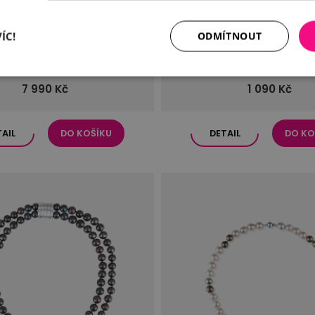
ÍC!
ODMÍTNOUT
í brož s tahitskými perlami
Třpytivá brož s černou p
7 990 Kč
1 090 Kč
TAIL
DO KOŠÍKU
DETAIL
DO KO