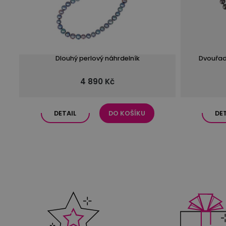
Dlouhý perlový náhrdelník
Dvouřad
4 890 Kč
DETAIL
DO KOŠÍKU
DE