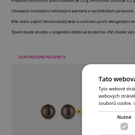
Přibližná hmotnost páru náušnic je 1,3 g, hmotnost zlata je 0,2 g
Osazeno mořskými tahitskými perlami s certifikátem pravosti 
Bílé zlato zajistí dlouhodobý lesk a ochranu proti alergickým r
Šperk bude dodán v originální dárkové krabičce JWL české výr
DOPORUČENÉ PRODUKTY
Tato webová
Tyto webové strán
webových stránek
souborů cookie.
Nutné