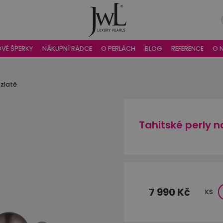
OVÉ ŠPERKY
NÁKUPNÍ RÁDCE
O PERLÁCH
BLOG
REFERENCE
O 
 zlatě
Tahitské perly n
7 990 Kč
KS