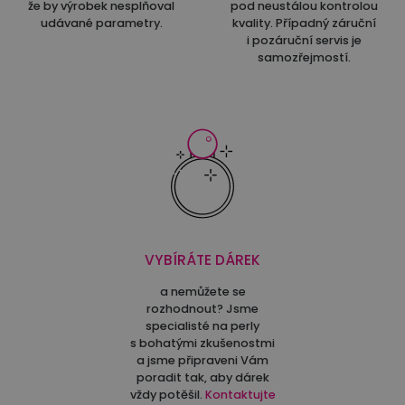
že by výrobek nesplňoval
pod neustálou kontrolou
udávané parametry.
kvality. Případný záruční
i pozáruční servis je
samozřejmostí.
VYBÍRÁTE DÁREK
a nemůžete se
rozhodnout? Jsme
specialisté na perly
s bohatými zkušenostmi
a jsme připraveni Vám
poradit tak, aby dárek
vždy potěšil.
Kontaktujte