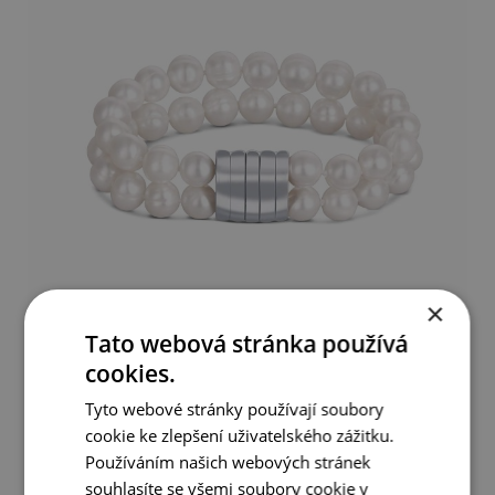
×
Tato webová stránka používá
Náramek z bílých perel s magnetickým zapínáním
cookies.
Tyto webové stránky používají soubory
1 790 Kč
cookie ke zlepšení uživatelského zážitku.
Používáním našich webových stránek
DETAIL
DO KOŠÍKU
souhlasíte se všemi soubory cookie v