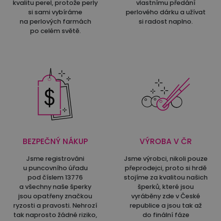
kvalitu perel, protože perly
vlastnímu předání
si sami vybíráme
perlového dárku a užívat
na perlových farmách
si radost naplno.
po celém světě.
BEZPEČNÝ NÁKUP
VÝROBA V ČR
Jsme registrováni
Jsme výrobci, nikoli pouze
u puncovního úřadu
přeprodejci, proto si hrdě
pod číslem 13776
stojíme za kvalitou našich
a všechny naše šperky
šperků, které jsou
jsou opatřeny značkou
vyráběny zde v České
ryzosti a pravosti. Nehrozí
republice a jsou tak až
tak naprosto žádné riziko,
do finální fáze