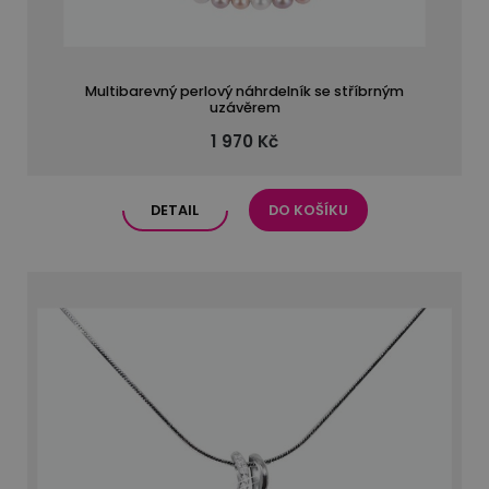
Multibarevný perlový náhrdelník se stříbrným
uzávěrem
1 970 Kč
DETAIL
DO KOŠÍKU