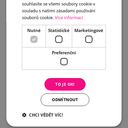
souhlasíte se všemi soubory cookie v
DETAIL
DO KOŠÍKU
souladu s našimi zásadami používání
souborů cookie.
Více informací
Nutné
Statistické
Marketingové
Preferenční
TO JE OK!
ODMÍTNOUT
CHCI VĚDĚT VÍC!