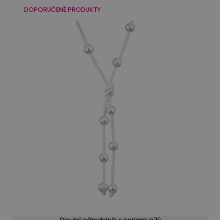
DOPORUČENÉ PRODUKTY
Dlouhý náhrdelník s perlami bílý