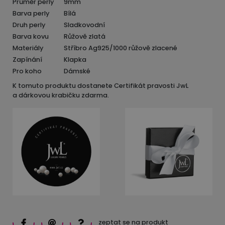
Průměr perly
9mm
Barva perly
Bílá
Druh perly
Sladkovodní
Barva kovu
Růžově zlatá
Materiály
Stříbro Ag925/1000 růžově zlacené
Zapínání
Klapka
Pro koho
Dámské
K tomuto produktu dostanete Certifikát pravosti JwL
a dárkovou krabičku zdarma.
zeptat se na produkt