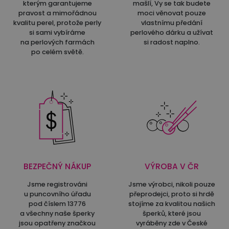
kterým garantujeme
mašlí, Vy se tak budete
pravost a mimořádnou
moci věnovat pouze
kvalitu perel, protože perly
vlastnímu předání
si sami vybíráme
perlového dárku a užívat
na perlových farmách
si radost naplno.
po celém světě.
BEZPEČNÝ NÁKUP
VÝROBA V ČR
Jsme registrováni
Jsme výrobci, nikoli pouze
u puncovního úřadu
přeprodejci, proto si hrdě
pod číslem 13776
stojíme za kvalitou našich
a všechny naše šperky
šperků, které jsou
jsou opatřeny značkou
vyráběny zde v České