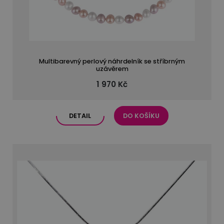
Multibarevný perlový náhrdelník se stříbrným
uzávěrem
1 970 Kč
DETAIL
DO KOŠÍKU