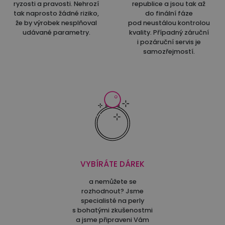
ryzosti a pravosti. Nehrozí
republice a jsou tak až
tak naprosto žádné riziko,
do finální fáze
že by výrobek nesplňoval
pod neustálou kontrolou
udávané parametry.
kvality. Případný záruční
i pozáruční servis je
samozřejmostí.
VYBÍRÁTE DÁREK
a nemůžete se
rozhodnout? Jsme
specialisté na perly
s bohatými zkušenostmi
a jsme připraveni Vám