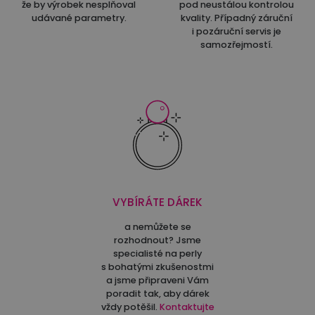
že by výrobek nesplňoval
pod neustálou kontrolou
udávané parametry.
kvality. Případný záruční
i pozáruční servis je
samozřejmostí.
VYBÍRÁTE DÁREK
a nemůžete se
rozhodnout? Jsme
specialisté na perly
s bohatými zkušenostmi
a jsme připraveni Vám
poradit tak, aby dárek
vždy potěšil.
Kontaktujte