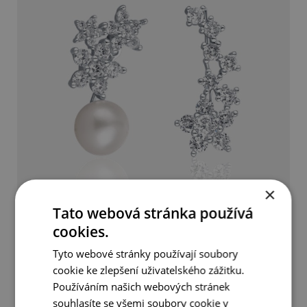
×
Tato webová stránka používá
Luxusní asymetrické náušnice s pravou perlou
cookies.
Tyto webové stránky používají soubory
1 590 Kč
cookie ke zlepšení uživatelského zážitku.
Používáním našich webových stránek
DETAIL
DO KOŠÍKU
souhlasíte se všemi soubory cookie v