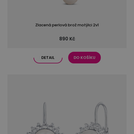
Zlacená perlová brož motýlci 2v1
890 Kč
DETAIL
DO KOŠÍKU