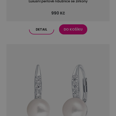
Luxusní perlové náušnice se zirkony
990 Kč
DETAIL
DO KOŠÍKU