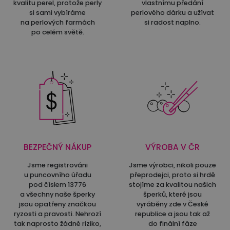
kvalitu perel, protože perly
vlastnímu předání
si sami vybíráme
perlového dárku a užívat
na perlových farmách
si radost naplno.
po celém světě.
BEZPEČNÝ NÁKUP
VÝROBA V ČR
Jsme registrováni
Jsme výrobci, nikoli pouze
u puncovního úřadu
přeprodejci, proto si hrdě
pod číslem 13776
stojíme za kvalitou našich
a všechny naše šperky
šperků, které jsou
jsou opatřeny značkou
vyráběny zde v České
ryzosti a pravosti. Nehrozí
republice a jsou tak až
tak naprosto žádné riziko,
do finální fáze