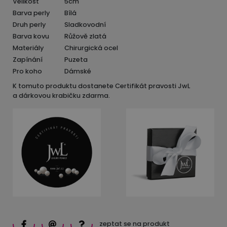
Velikost
5cm
Barva perly
Bílá
Druh perly
Sladkovodní
Barva kovu
Růžově zlatá
Materiály
Chirurgická ocel
Zapínání
Puzeta
Pro koho
Dámské
K tomuto produktu dostanete Certifikát pravosti JwL
a dárkovou krabičku zdarma.
zeptat se na produkt