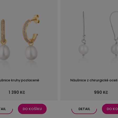
ušnice kruhy pozlacené
Náušnice z chirurgické oceli
1 390 Kč
990 Kč
TAIL
DO KOŠÍKU
DETAIL
DO KO