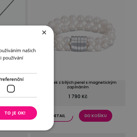
×
Používáním našich
i používání
Preferenční
1
Náramek z bílých perel s magnetickým
zapínáním
1 790 Kč
TO JE OK!
ŠÍKU
DETAIL
DO KOŠÍKU