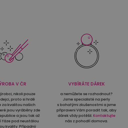
ÝROBA V ČR
VYBÍRÁTE DÁREK
ýrobci, nikoli pouze
a nemůžete se rozhodnout?
dejci, proto si hrdě
Jsme specialisté na perly
e za kvalitou našich
s bohatými zkušenostmi a jsme
teré jsou vyráběny zde
připraveni Vám poradit tak, aby
epublice a jsou tak až
dárek vždy potěšil.
Kontaktujte
ní fáze pod neustálou
nás z pohodlí domova.
ou kvality. Případný