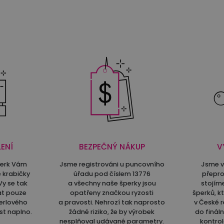
ENÍ
BEZPEČNÝ NÁKUP
V
perk Vám
Jsme registrováni u puncovního
Jsme v
 krabičky
úřadu pod číslem 13776
přepro
Vy se tak
a všechny naše šperky jsou
stojím
at pouze
opatřeny značkou ryzosti
šperků, k
erlového
a pravosti. Nehrozí tak naprosto
v České r
st naplno.
žádné riziko, že by výrobek
do finál
nesplňoval udávané parametry.
kontrol