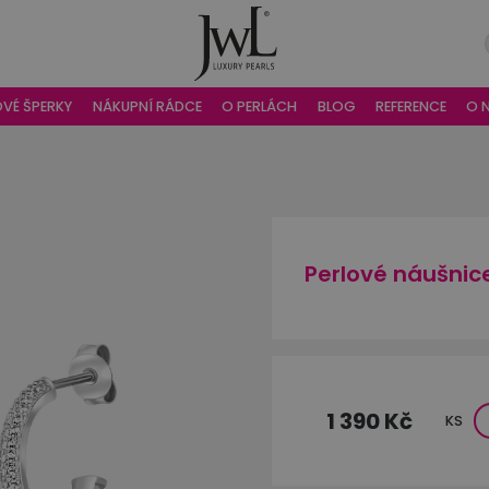
OVÉ ŠPERKY
NÁKUPNÍ RÁDCE
O PERLÁCH
BLOG
REFERENCE
O 
Perlové náušnic
1 390 Kč
KS