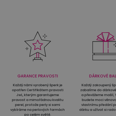
GARANCE PRAVOSTI
DÁRKOVÉ BAL
Každý námi vyrobený šperk je
Každý zakoupený š
opatřen Certifikátem pravosti
zabalíme do dárkové
JwL, kterým garantujeme
a převážeme mašlí, 
pravost a mimořádnou kvalitu
budete moci věnov
perel, protože perly si sami
vlastnímu předání p
vybíráme na perlových farmách
dárku a užívat si rado
po celém světě.