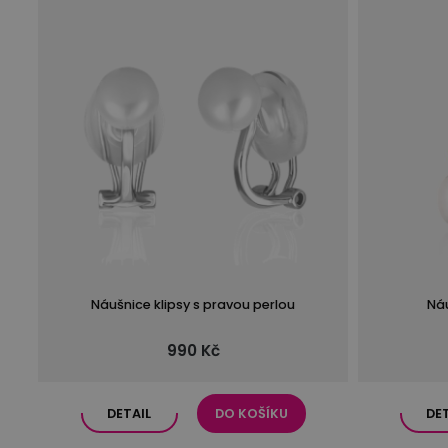
Náušnice klipsy s pravou perlou
Ná
990 Kč
DETAIL
DO KOŠÍKU
DE