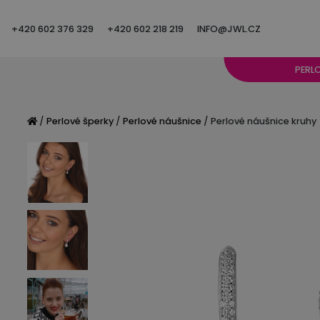
+420 602 376 329
+420 602 218 219
INFO@JWL.CZ
PERL
/
Perlové šperky
/
Perlové náušnice
/ Perlové náušnice kruhy