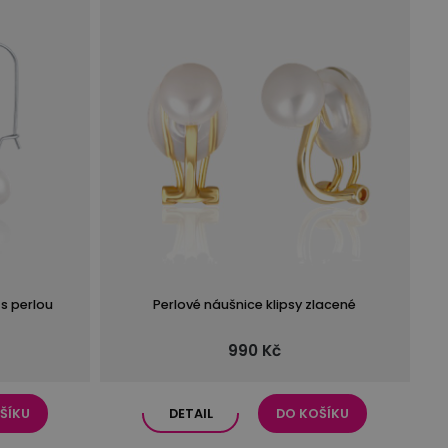
 s perlou
Perlové náušnice klipsy zlacené
990 Kč
ŠÍKU
DETAIL
DO KOŠÍKU