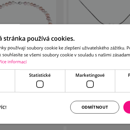
 stránka používá cookies.
ky používají soubory cookie ke zlepšení uživatelského zážitku. 
 souhlasíte se všemi soubory cookie v souladu s našimi zásadam
Více informací
Statistické
Marketingové
revný perlový náhrdelník se
Perlový náhrdelník 3v
stříbrným uzávěrem
1 970 Kč
1 390 Kč
ÍC!
ODMÍTNOUT
TAIL
DO KOŠÍKU
DETAIL
DO KO