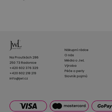
Nákupní rádce
O nás
Na Proutkách 286
Média o JwL
250 73 Radonice
Výroba
+420 602 376 329
Péče o perly
+420 602 218 219
Slovník pojmů
info@jwl.cz