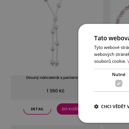
Tato webová
Tyto webové strán
webových stránek
souborů cookie.
Nutné
Dlouhý náhrdelník s perlami bílý
Multiba
1 390 Kč
CHCI VĚDĚT V
DETAIL
DO KOŠÍKU
DE