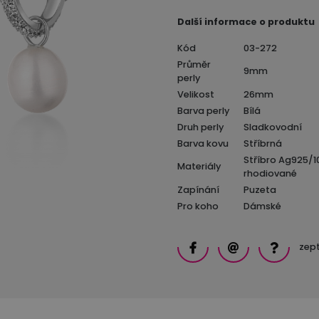
Další informace o produktu
Kód
03-272
Průměr
9mm
perly
Velikost
26mm
Barva perly
Bílá
Druh perly
Sladkovodní
Barva kovu
Stříbrná
Stříbro Ag925/1
Materiály
rhodiované
Zapínání
Puzeta
Pro koho
Dámské
zept