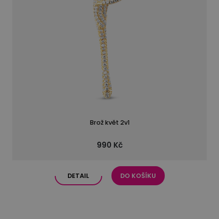
Brož květ 2v1
990 Kč
DETAIL
DO KOŠÍKU