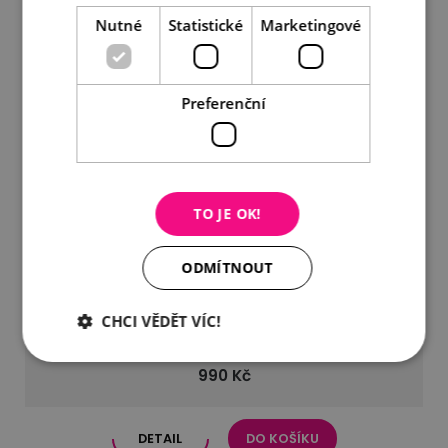
Nutné
Statistické
Marketingové
Preferenční
TO JE OK!
ODMÍTNOUT
CHCI VĚDĚT VÍC!
Brož jelínek s pravou perlou
990 Kč
DETAIL
DO KOŠÍKU