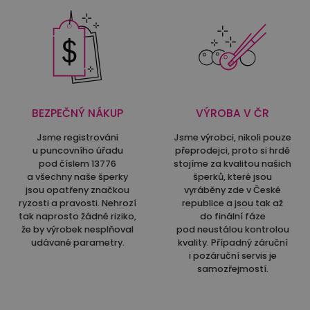
BEZPEČNÝ NÁKUP
VÝROBA V ČR
Jsme registrováni
Jsme výrobci, nikoli pouze
u puncovního úřadu
přeprodejci, proto si hrdě
pod číslem 13776
stojíme za kvalitou našich
a všechny naše šperky
šperků, které jsou
jsou opatřeny značkou
vyráběny zde v České
ryzosti a pravosti. Nehrozí
republice a jsou tak až
tak naprosto žádné riziko,
do finální fáze
že by výrobek nesplňoval
pod neustálou kontrolou
udávané parametry.
kvality. Případný záruční
i pozáruční servis je
samozřejmostí.