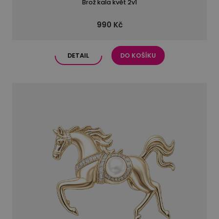
Brož kala květ 2v1
990 Kč
DETAIL
DO KOŠÍKU