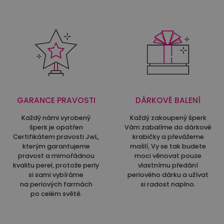
GARANCE PRAVOSTI
DÁRKOVÉ BALENÍ
Každý námi vyrobený
Každý zakoupený šperk
šperk je opatřen
Vám zabalíme do dárkové
Certifikátem pravosti JwL,
krabičky a převážeme
kterým garantujeme
mašlí, Vy se tak budete
pravost a mimořádnou
moci věnovat pouze
kvalitu perel, protože perly
vlastnímu předání
si sami vybíráme
perlového dárku a užívat
na perlových farmách
si radost naplno.
po celém světě.