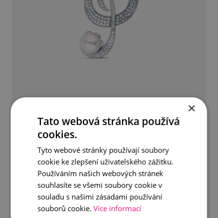
Brož houslový klíč s pravou perlou
×
Tato webová stránka používá
1 090 Kč
cookies.
Tyto webové stránky používají soubory
DETAIL
DO KOŠÍKU
cookie ke zlepšení uživatelského zážitku.
Používáním našich webových stránek
souhlasíte se všemi soubory cookie v
souladu s našimi zásadami používání
souborů cookie.
Více informací