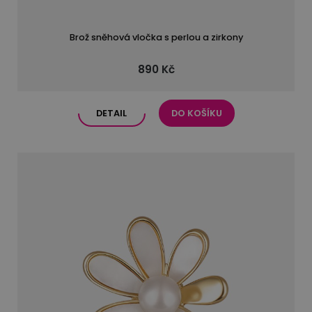
Brož sněhová vločka s perlou a zirkony
890 Kč
DETAIL
DO KOŠÍKU