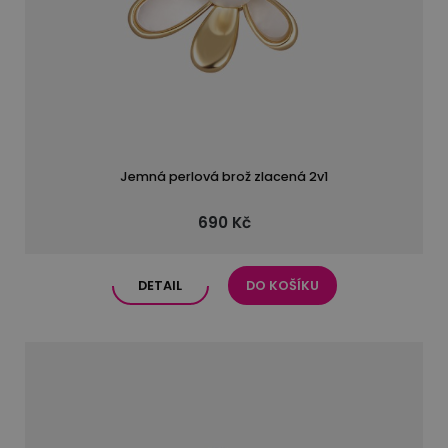
Jemná perlová brož zlacená 2v1
690 Kč
DETAIL
DO KOŠÍKU