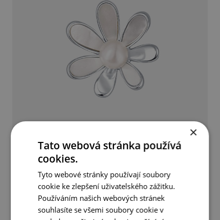
×
Tato webová stránka používá
Něžná perlová brož 2v1
cookies.
690 Kč
Tyto webové stránky používají soubory
cookie ke zlepšení uživatelského zážitku.
Používáním našich webových stránek
DETAIL
DO KOŠÍKU
souhlasíte se všemi soubory cookie v