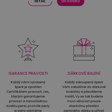
DETAIL
DO KOŠÍKU
GARANCE PRAVOSTI
DÁRKOVÉ BALENÍ
Každý námi vyrobený
Každý zakoupený šperk
šperk je opatřen
Vám zabalíme do dárkové
Certifikátem pravosti JwL,
krabičky a převážeme
kterým garantujeme
mašlí, Vy se tak budete
pravost a mimořádnou
moci věnovat pouze
kvalitu perel, protože perly
vlastnímu předání
si sami vybíráme
perlového dárku a užívat