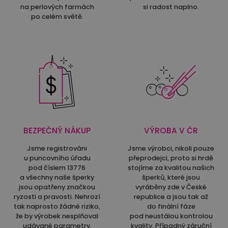
na perlových farmách
si radost naplno.
po celém světě.
BEZPEČNÝ NÁKUP
VÝROBA V ČR
Jsme registrováni
Jsme výrobci, nikoli pouze
u puncovního úřadu
přeprodejci, proto si hrdě
pod číslem 13776
stojíme za kvalitou našich
a všechny naše šperky
šperků, které jsou
jsou opatřeny značkou
vyráběny zde v České
ryzosti a pravosti. Nehrozí
republice a jsou tak až
tak naprosto žádné riziko,
do finální fáze
že by výrobek nesplňoval
pod neustálou kontrolou
udávané parametry.
kvality. Případný záruční