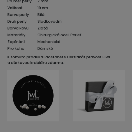
Průměr perly
7 mm
Velikost
19 cm
Barva perly
Bílá
Druh perly
Sladkovodní
Barva kovu
Zlatá
Materiály
Chirurgická ocel, Perleť
Zapínání
Mechanické
Pro koho
Dámské
K tomuto produktu dostanete Certifikát pravosti JwL
a dárkovou krabičku zdarma.