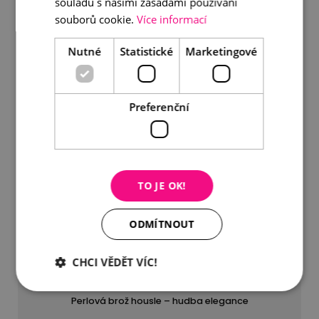
souladu s našimi zásadami používání
souborů cookie.
Více informací
Nutné
Statistické
Marketingové
Preferenční
TO JE OK!
ODMÍTNOUT
CHCI VĚDĚT VÍC!
Perlová brož housle – hudba elegance