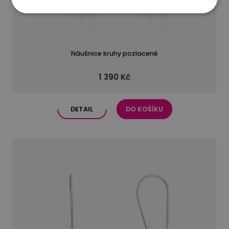
Náušnice kruhy pozlacené
1 390 Kč
DETAIL
DO KOŠÍKU