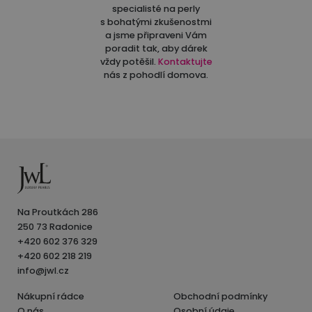
specialisté na perly
s bohatými zkušenostmi
a jsme připraveni Vám
poradit tak, aby dárek
vždy potěšil.
Kontaktujte
nás z pohodlí domova.
Na Proutkách 286
250 73 Radonice
+420 602 376 329
+420 602 218 219
info@jwl.cz
Nákupní rádce
Obchodní podmínky
O nás
Osobní údaje