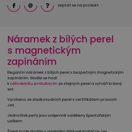
zeptat se na produkt
Náramek z bílých perel
s magnetickým
zapínáním
Elegantní náramek z bílých perel s bezpečným magnetickým
zapínáním.
Skvěle se hodí
k
náhrdelníku
a
náušnicím
ze stejných perel a vytváří krásný
set.
Vyrobeno ze sladkovodních perel s certifikátem pravosti
JwL.
Jednotlivé perly jsou vzájemně odděleny šperkařským
uzlíkem.
Šperk bude dodán v originální dárkové krabičce JwL.