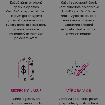
Každý námi vyrobený
Každý zakoupený šperk
šperk je opatřen
Vám zabalíme do dárkové
Certifikátem pravosti JwL,
krabičky a převážeme
kterým garantujeme
mašlí, Vy se tak budete
pravost a mimořádnou
moci věnovat pouze
kvalitu perel, protože perly
vlastnímu předání
si sami vybíráme
perlového dárku a užívat
na perlových farmách
si radost naplno.
po celém světě.
BEZPEČNÝ NÁKUP
VÝROBA V ČR
Jsme registrováni
Jsme výrobci, nikoli pouze
u puncovního úřadu
přeprodejci, proto si hrdě