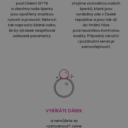
pod číslem 13776
stojíme za kvalitou našich
a všechny naše šperky
šperků, které jsou
jsou opatřeny značkou
vyráběny zde v České
ryzosti a pravosti. Nehrozí
republice a jsou tak až
tak naprosto žádné riziko,
do finální fáze
že by výrobek nesplňoval
pod neustálou kontrolou
udávané parametry.
kvality. Případný záruční
i pozáruční servis je
samozřejmostí.
VYBÍRÁTE DÁREK
a nemůžete se
rozhodnout? Jsme