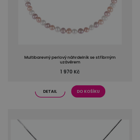
Multibarevný perlový náhrdelník se stříbrným
uzávěrem
1 970 Kč
DETAIL
DO KOŠÍKU