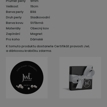
Průměr perly
9mm
Velikost
19cm
Barva perly
Bílá
Druh perly
Sladkovodní
Barva kovu
Stříbrná
Materiály
Obecný kov
Zapínání
Magnet
Pro koho
Dámské
K tomuto produktu dostanete Certifikát pravosti JwL
a dárkovou krabičku zdarma.