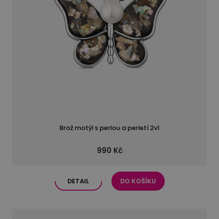
Brož motýl s perlou a perletí 2v1
990 Kč
DETAIL
DO KOŠÍKU