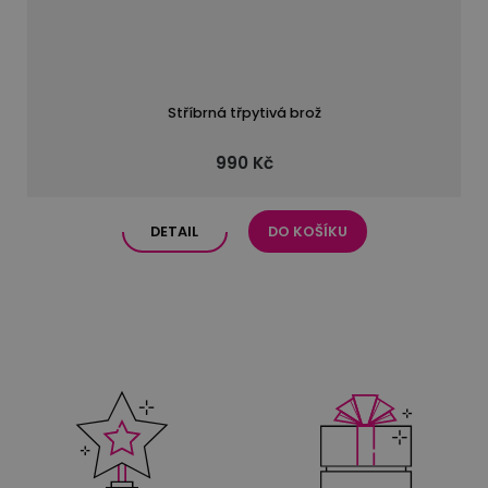
Stříbrná třpytivá brož
990 Kč
DETAIL
DO KOŠÍKU