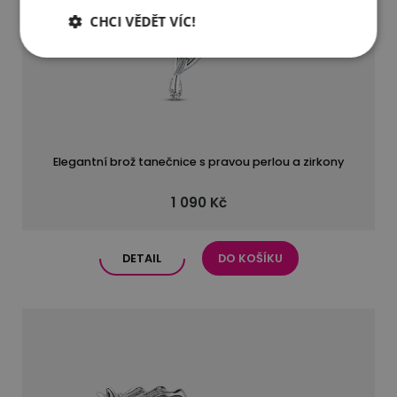
CHCI VĚDĚT VÍC!
Elegantní brož tanečnice s pravou perlou a zirkony
1 090 Kč
DETAIL
DO KOŠÍKU