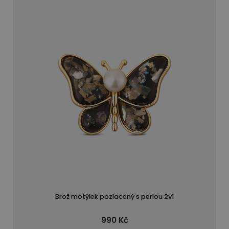
Brož motýlek pozlacený s perlou 2v1
990 Kč