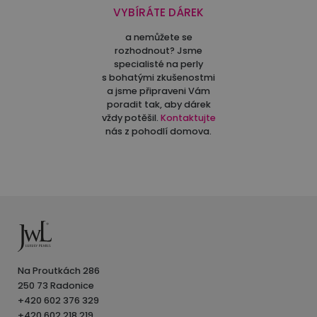
VYBÍRÁTE DÁREK
a nemůžete se
rozhodnout? Jsme
specialisté na perly
s bohatými zkušenostmi
a jsme připraveni Vám
poradit tak, aby dárek
vždy potěšil.
Kontaktujte
nás z pohodlí domova.
Na Proutkách 286
250 73 Radonice
+420 602 376 329
+420 602 218 219