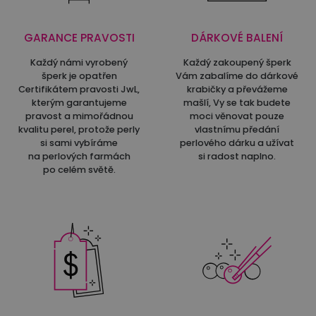
GARANCE PRAVOSTI
DÁRKOVÉ BALENÍ
Každý námi vyrobený
Každý zakoupený šperk
šperk je opatřen
Vám zabalíme do dárkové
Certifikátem pravosti JwL,
krabičky a převážeme
kterým garantujeme
mašlí, Vy se tak budete
pravost a mimořádnou
moci věnovat pouze
kvalitu perel, protože perly
vlastnímu předání
si sami vybíráme
perlového dárku a užívat
na perlových farmách
si radost naplno.
po celém světě.