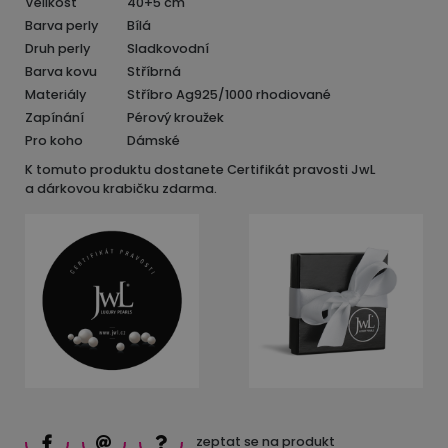
Velikost
40+5 cm
Barva perly
Bílá
Druh perly
Sladkovodní
Barva kovu
Stříbrná
Materiály
Stříbro Ag925/1000 rhodiované
Zapínání
Pérový kroužek
Pro koho
Dámské
K tomuto produktu dostanete Certifikát pravosti JwL
a dárkovou krabičku zdarma.
zeptat se na produkt