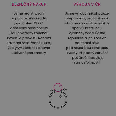
BEZPEČNÝ NÁKUP
VÝROBA V ČR
Jsme registrováni
Jsme výrobci, nikoli pouze
u puncovního úřadu
přeprodejci, proto si hrdě
pod číslem 13776
stojíme za kvalitou našich
a všechny naše šperky
šperků, které jsou
jsou opatřeny značkou
vyráběny zde v České
ryzosti a pravosti. Nehrozí
republice a jsou tak až
tak naprosto žádné riziko,
do finální fáze
že by výrobek nesplňoval
pod neustálou kontrolou
udávané parametry.
kvality. Případný záruční
i pozáruční servis je
samozřejmostí.