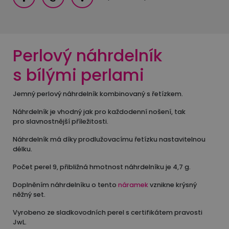
Perlový náhrdelník
s bílými perlami
Jemný perlový náhrdelník kombinovaný s řetízkem.
Náhrdelník je vhodný jak pro každodenní nošení, tak
pro slavnostnější příležitosti.
Náhrdelník má díky prodlužovacímu řetízku nastavitelnou
délku.
Počet perel 9, přibližná hmotnost náhrdelníku je 4,7 g.
Doplněním náhrdelníku o tento
náramek
vznikne krýsný
něžný set.
Vyrobeno ze sladkovodních perel s certifikátem pravosti
JwL.