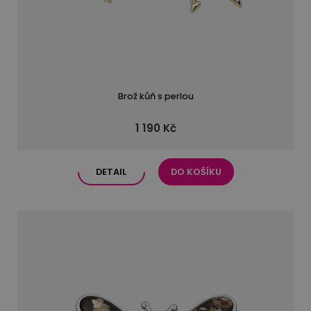
Brož kůň s perlou
1 190 Kč
DETAIL
DO KOŠÍKU