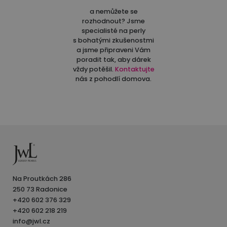
a nemůžete se
rozhodnout? Jsme
specialisté na perly
s bohatými zkušenostmi
a jsme připraveni Vám
poradit tak, aby dárek
vždy potěšil.
Kontaktujte
nás z pohodlí domova.
Na Proutkách 286
250 73 Radonice
+420 602 376 329
+420 602 218 219
info@jwl.cz