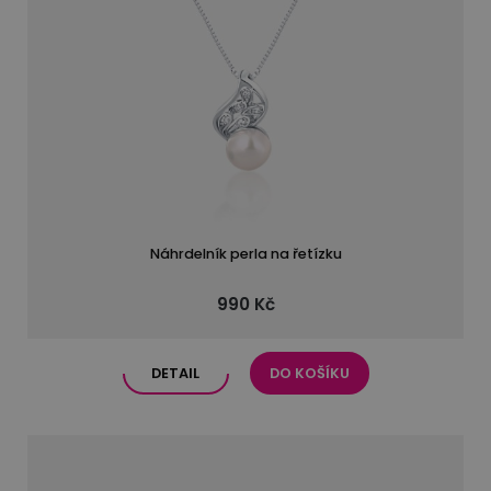
Náhrdelník perla na řetízku
990 Kč
DETAIL
DO KOŠÍKU