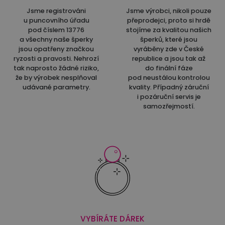
Jsme registrováni
Jsme výrobci, nikoli pouze
u puncovního úřadu
přeprodejci, proto si hrdě
pod číslem 13776
stojíme za kvalitou našich
a všechny naše šperky
šperků, které jsou
jsou opatřeny značkou
vyráběny zde v České
ryzosti a pravosti. Nehrozí
republice a jsou tak až
tak naprosto žádné riziko,
do finální fáze
že by výrobek nesplňoval
pod neustálou kontrolou
udávané parametry.
kvality. Případný záruční
i pozáruční servis je
samozřejmostí.
VYBÍRÁTE DÁREK