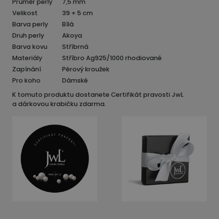
Průměr perly
7,5 mm
Velikost
39 + 5 cm
Barva perly
Bílá
Druh perly
Akoya
Barva kovu
Stříbrná
Materiály
Stříbro Ag925/1000 rhodiované
Zapínání
Pérový kroužek
Pro koho
Dámské
K tomuto produktu dostanete Certifikát pravosti JwL
a dárkovou krabičku zdarma.