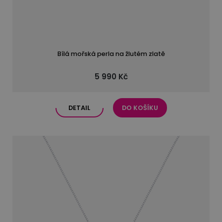
Bílá mořská perla na žlutém zlatě
5 990 Kč
DETAIL
DO KOŠÍKU