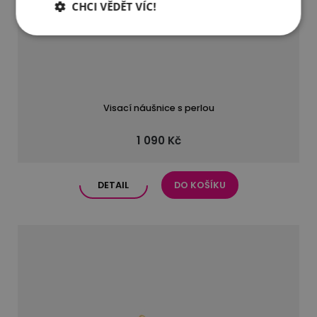
CHCI VĚDĚT VÍC!
Visací náušnice s perlou
1 090 Kč
DETAIL
DO KOŠÍKU