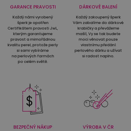
GARANCE PRAVOSTI
DÁRKOVÉ BALENÍ
Každý námi vyrobený
Každý zakoupený šperk
šperk je opatřen
Vám zabalíme do dárkové
Certifikátem pravosti JwL,
krabičky a převážeme
kterým garantujeme
mašlí, Vy se tak budete
pravost a mimořádnou
moci věnovat pouze
kvalitu perel, protože perly
vlastnímu předání
si sami vybíráme
perlového dárku a užívat
na perlových farmách
si radost naplno.
po celém světě.
BEZPEČNÝ NÁKUP
VÝROBA V ČR