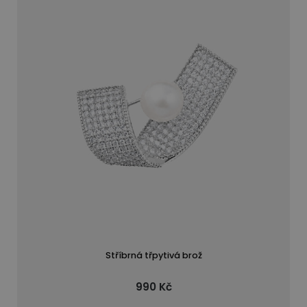
Stříbrná třpytivá brož
990 Kč