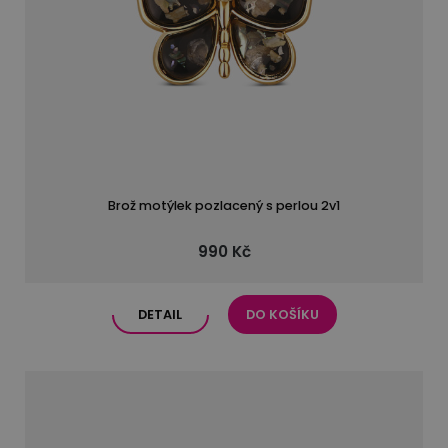
Brož motýlek pozlacený s perlou 2v1
990 Kč
DETAIL
DO KOŠÍKU