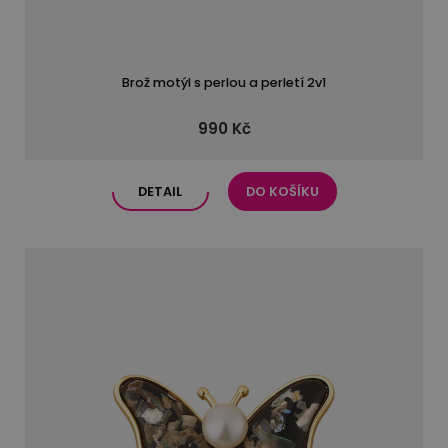
Brož motýl s perlou a perletí 2v1
990 Kč
DETAIL
DO KOŠÍKU