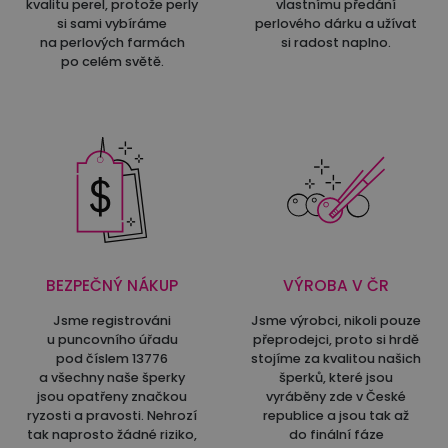
kvalitu perel, protože perly
vlastnímu předání
si sami vybíráme
perlového dárku a užívat
na perlových farmách
si radost naplno.
po celém světě.
BEZPEČNÝ NÁKUP
VÝROBA V ČR
Jsme registrováni
Jsme výrobci, nikoli pouze
u puncovního úřadu
přeprodejci, proto si hrdě
pod číslem 13776
stojíme za kvalitou našich
a všechny naše šperky
šperků, které jsou
jsou opatřeny značkou
vyráběny zde v České
ryzosti a pravosti. Nehrozí
republice a jsou tak až
tak naprosto žádné riziko,
do finální fáze