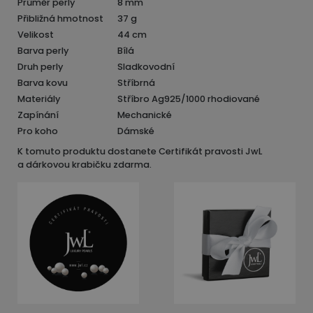
Průměr perly
8 mm
Přibližná hmotnost
37 g
Velikost
44 cm
Barva perly
Bílá
Druh perly
Sladkovodní
Barva kovu
Stříbrná
Materiály
Stříbro Ag925/1000 rhodiované
Zapínání
Mechanické
Pro koho
Dámské
K tomuto produktu dostanete Certifikát pravosti JwL
a dárkovou krabičku zdarma.