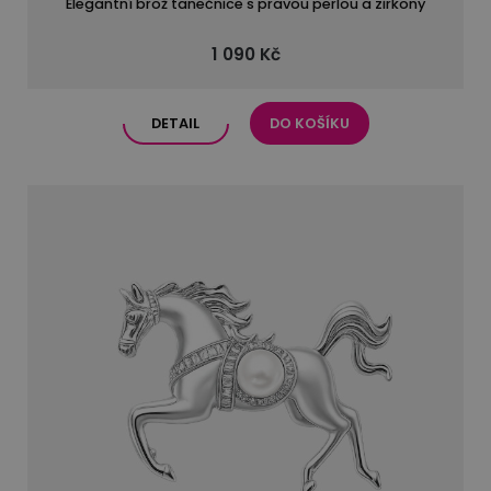
Elegantní brož tanečnice s pravou perlou a zirkony
1 090 Kč
DETAIL
DO KOŠÍKU