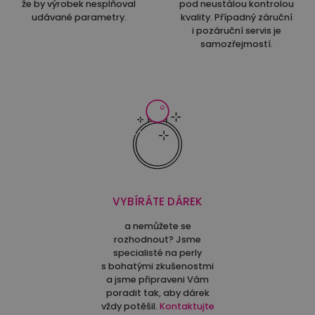
že by výrobek nesplňoval
pod neustálou kontrolou
udávané parametry.
kvality. Případný záruční
i pozáruční servis je
samozřejmostí.
VYBÍRÁTE DÁREK
a nemůžete se
rozhodnout? Jsme
specialisté na perly
s bohatými zkušenostmi
a jsme připraveni Vám
poradit tak, aby dárek
vždy potěšil.
Kontaktujte