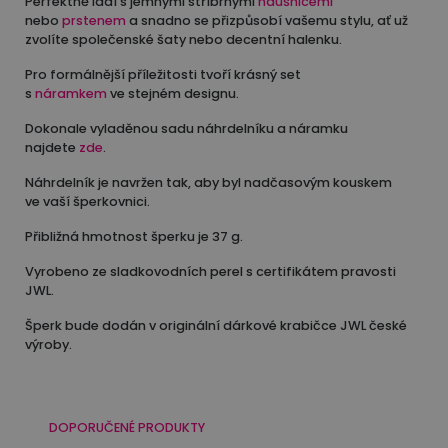
Perfektně ladí s jemnými stříbrnými
náušnicemi
nebo
prstenem
a snadno se přizpůsobí vašemu stylu, ať už
zvolíte společenské šaty nebo decentní halenku.
Pro formálnější příležitosti tvoří krásný set
s
náramkem
ve stejném designu.
Dokonale vyladěnou sadu náhrdelníku a náramku
najdete
zde
.
Náhrdelník je navržen tak, aby byl nadčasovým kouskem
ve vaší šperkovnici.
Přibližná hmotnost šperku je 37 g.
Vyrobeno ze sladkovodních perel s certifikátem pravosti
JWL.
Šperk bude dodán v originální dárkové krabičce JWL české
výroby.
DOPORUČENÉ PRODUKTY