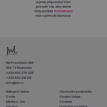
a jsme připraveni Vám
poradit tak, aby dárek
vždy potěšil.
Kontaktujte
nás z pohodlí domova.
Na Proutkách 286
250 73 Radonice
+420 602 376 329
+420 602 218 219
info@jwl.cz
Nákupní rádce
Obchodní podmínky
O nás
Osobní údaje
Média o JwL
Cookies
Výroba
Doprava a platba