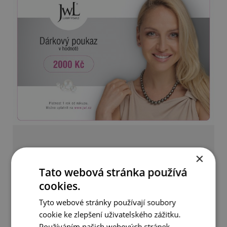
×
Dárkový poukaz v hodnotě 2.000 Kč
Tato webová stránka používá
2 000 Kč
cookies.
Tyto webové stránky používají soubory
DETAIL
DO KOŠÍKU
cookie ke zlepšení uživatelského zážitku.
Používáním našich webových stránek