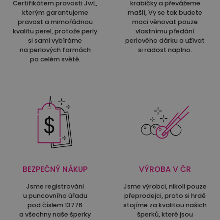
Certifikátem pravosti JwL,
krabičky a převážeme
kterým garantujeme
mašlí, Vy se tak budete
pravost a mimořádnou
moci věnovat pouze
kvalitu perel, protože perly
vlastnímu předání
si sami vybíráme
perlového dárku a užívat
na perlových farmách
si radost naplno.
po celém světě.
BEZPEČNÝ NÁKUP
VÝROBA V ČR
Jsme registrováni
Jsme výrobci, nikoli pouze
u puncovního úřadu
přeprodejci, proto si hrdě
pod číslem 13776
stojíme za kvalitou našich
a všechny naše šperky
šperků, které jsou