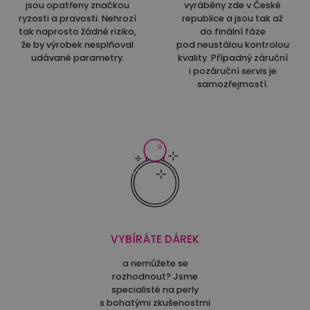
jsou opatřeny značkou
vyráběny zde v České
ryzosti a pravosti. Nehrozí
republice a jsou tak až
tak naprosto žádné riziko,
do finální fáze
že by výrobek nesplňoval
pod neustálou kontrolou
udávané parametry.
kvality. Případný záruční
i pozáruční servis je
samozřejmostí.
VYBÍRÁTE DÁREK
a nemůžete se
rozhodnout? Jsme
specialisté na perly
s bohatými zkušenostmi