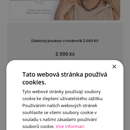
Dárkový poukaz v hodnotě 2.000 Kč
2 000 Kč
×
DETAIL
DO KOŠÍKU
Tato webová stránka používá
cookies.
Tyto webové stránky používají soubory
cookie ke zlepšení uživatelského zážitku.
Používáním našich webových stránek
souhlasíte se všemi soubory cookie v
souladu s našimi zásadami používání
souborů cookie.
Více informací