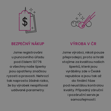
BEZPEČNÝ NÁKUP
VÝROBA V ČR
Jsme registrováni
Jsme výrobci, nikoli pouze
u puncovního úřadu
přeprodejci, proto si hrdě
pod číslem 13776
stojíme za kvalitou našich
a všechny naše šperky
šperků, které jsou
jsou opatřeny značkou
vyráběny zde v České
ryzosti a pravosti. Nehrozí
republice a jsou tak až
tak naprosto žádné riziko,
do finální fáze
že by výrobek nesplňoval
pod neustálou kontrolou
udávané parametry.
kvality. Případný záruční
i pozáruční servis je
samozřejmostí.