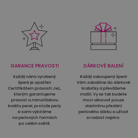
GARANCE PRAVOSTI
DÁRKOVÉ BALENÍ
Každý námi vyrobený
Každý zakoupený šperk
šperk je opatřen
Vám zabalíme do dárkové
Certifikátem pravosti JwL,
krabičky a převážeme
kterým garantujeme
mašlí, Vy se tak budete
pravost a mimořádnou
moci věnovat pouze
kvalitu perel, protože perly
vlastnímu předání
si sami vybíráme
perlového dárku a užívat
na perlových farmách
si radost naplno.
po celém světě.