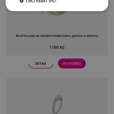
CHCI VĚDĚT VÍC!
Brož housle se zlatým nádechem, perlou a zirkony
1 190 Kč
DETAIL
DO KOŠÍKU