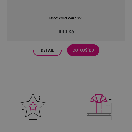
Brož kala květ 2v1
990 Kč
DETAIL
DO KOŠÍKU