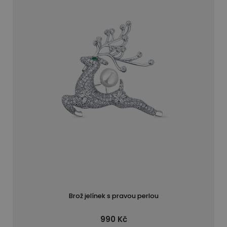
Brož jelínek s pravou perlou
990 Kč