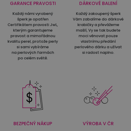
GARANCE PRAVOSTI
DÁRKOVÉ BALENÍ
Každý námi vyrobený
Každý zakoupený šperk
šperk je opatřen
Vám zabalíme do dárkové
Certifikátem pravosti JwL,
krabičky a převážeme
kterým garantujeme
mašlí, Vy se tak budete
pravost a mimořádnou
moci věnovat pouze
kvalitu perel, protože perly
vlastnímu předání
si sami vybíráme
perlového dárku a užívat
na perlových farmách
si radost naplno.
po celém světě.
BEZPEČNÝ NÁKUP
VÝROBA V ČR