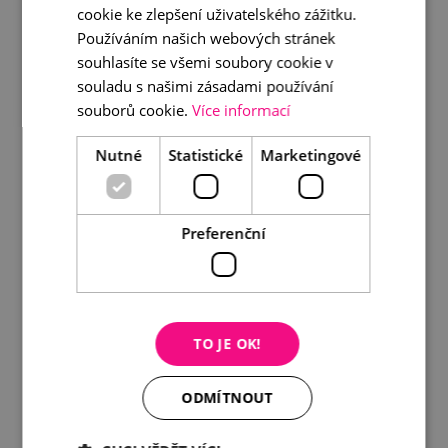
cookie ke zlepšení uživatelského zážitku.
Brož gingko s pravou perlou
Používáním našich webových stránek
souhlasíte se všemi soubory cookie v
990 Kč
souladu s našimi zásadami používání
souborů cookie.
Více informací
DETAIL
DO KOŠÍKU
Nutné
Statistické
Marketingové
Preferenční
TO JE OK!
ODMÍTNOUT