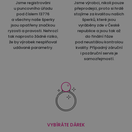
Jsme registrováni
Jsme výrobci, nikoli pouze
u puncovního úřadu
přeprodejci, proto si hrdě
pod číslem 13776
stojíme za kvalitou našich
a všechny naše šperky
šperků, které jsou
jsou opatřeny značkou
vyráběny zde v České
ryzosti a pravosti. Nehrozí
republice a jsou tak až
tak naprosto žádné riziko,
do finální fáze
že by výrobek nesplňoval
pod neustálou kontrolou
udávané parametry.
kvality. Případný záruční
i pozáruční servis je
samozřejmostí.
VYBÍRÁTE DÁREK