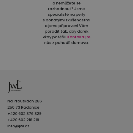
a nemůžete se
rozhodnout? Jsme
specialisté na perly
s bohatými zkušenostmi
a jsme připraveni Vám
poradit tak, aby dárek
vždy potěšil.
Kontaktujte
nás z pohodlí domova.
Na Proutkách 286
250 73 Radonice
+420 602 376 329
+420 602 218 219
info@jwl.cz