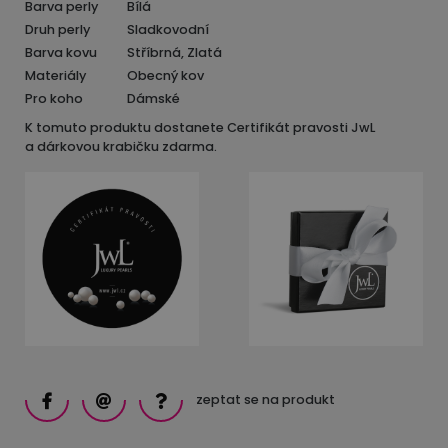
Barva perly
Bílá
Druh perly
Sladkovodní
Barva kovu
Stříbrná, Zlatá
Materiály
Obecný kov
Pro koho
Dámské
K tomuto produktu dostanete Certifikát pravosti JwL
a dárkovou krabičku zdarma.
zeptat se na produkt