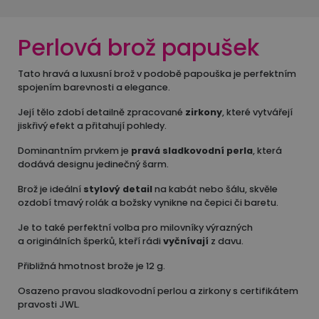
Perlová brož papušek
Tato hravá a luxusní brož v podobě papouška je perfektním
spojením barevnosti a elegance.
Její tělo zdobí detailně zpracované
zirkony
, které vytvářejí
jiskřivý efekt a přitahují pohledy.
Dominantním prvkem je
pravá sladkovodní perla
, která
dodává designu jedinečný šarm.
Brož je ideální
stylový detail
na kabát nebo šálu, skvěle
ozdobí tmavý rolák a božsky vynikne na čepici či baretu.
Je to také perfektní volba pro milovníky výrazných
a originálních šperků, kteří rádi
vyčnívají
z davu.
Přibližná hmotnost brože je 12 g.
Osazeno pravou sladkovodní perlou a zirkony s certifikátem
pravosti JWL.