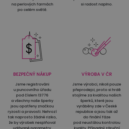
na perlových farmách
si radost naplno.
po celém světě.
BEZPEČNÝ NÁKUP
VÝROBA V ČR
Jsme registrováni
Jsme výrobci, nikoli pouze
u puncovního úřadu
přeprodejci, proto si hrdě
pod číslem 13776
stojíme za kvalitou našich
a všechny naše šperky
šperků, které jsou
jsou opatřeny značkou
vyráběny zde v České
ryzosti a pravosti. Nehrozí
republice a jsou tak až
tak naprosto žádné riziko,
do finální fáze
že by výrobek nesplňoval
pod neustálou kontrolou
udávané parametry.
kvality. Případný záruční