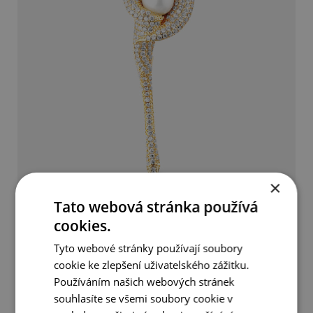
×
Tato webová stránka používá
Brož květ 2v1
cookies.
990 Kč
Tyto webové stránky používají soubory
cookie ke zlepšení uživatelského zážitku.
Používáním našich webových stránek
DETAIL
DO KOŠÍKU
souhlasíte se všemi soubory cookie v