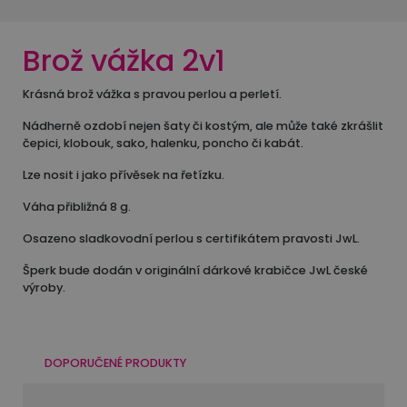
Brož vážka 2v1
Krásná brož vážka s pravou perlou a perletí.
Nádherně ozdobí nejen šaty či kostým, ale může také zkrášlit
čepici, klobouk, sako, halenku, poncho či kabát.
Lze nosit i jako přívěsek na řetízku.
Váha přibližná 8 g.
Osazeno sladkovodní perlou s certifikátem pravosti JwL.
Šperk bude dodán v originální dárkové krabičce JwL české
výroby.
DOPORUČENÉ PRODUKTY