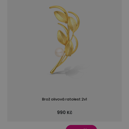
Brož olivová ratolest 2v1
990 Kč