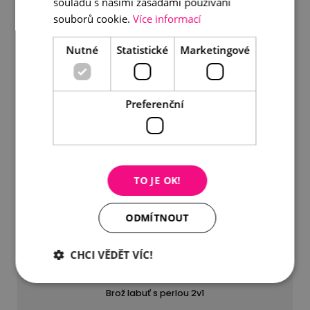
souladu s našimi zásadami používání
souborů cookie.
Více informací
Nutné
Statistické
Marketingové
Preferenční
TO JE OK!
ODMÍTNOUT
CHCI VĚDĚT VÍC!
Brož labuť s perlou 2v1