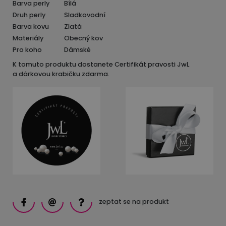
Barva perly
Bílá
Druh perly
Sladkovodní
Barva kovu
Zlatá
Materiály
Obecný kov
Pro koho
Dámské
K tomuto produktu dostanete Certifikát pravosti JwL
a dárkovou krabičku zdarma.
zeptat se na produkt