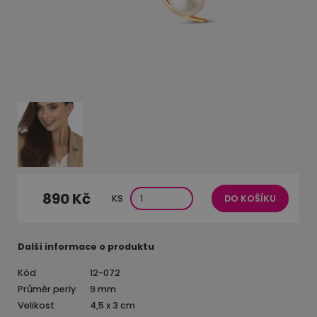
890 Kč
KS
DO KOŠÍKU
Další informace o produktu
Kód
12-072
Průměr perly
9 mm
Velikost
4,5 x 3 cm