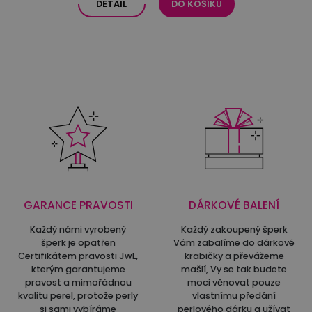
DETAIL
DO KOŠÍKU
GARANCE PRAVOSTI
DÁRKOVÉ BALENÍ
Každý námi vyrobený
Každý zakoupený šperk
šperk je opatřen
Vám zabalíme do dárkové
Certifikátem pravosti JwL,
krabičky a převážeme
kterým garantujeme
mašlí, Vy se tak budete
pravost a mimořádnou
moci věnovat pouze
kvalitu perel, protože perly
vlastnímu předání
si sami vybíráme
perlového dárku a užívat