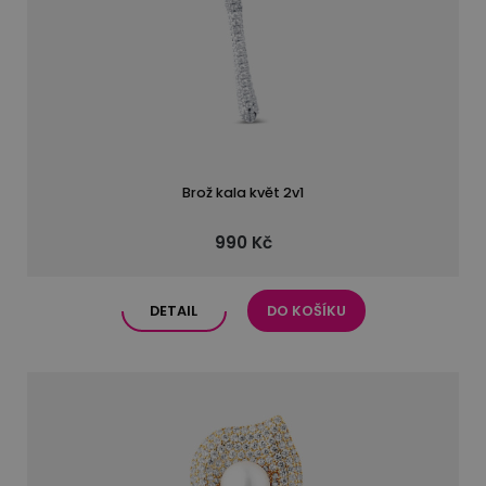
Brož kala květ 2v1
990 Kč
DETAIL
DO KOŠÍKU