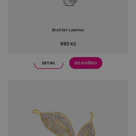
Brož list s perlou
990 Kč
DETAIL
DO KOŠÍKU