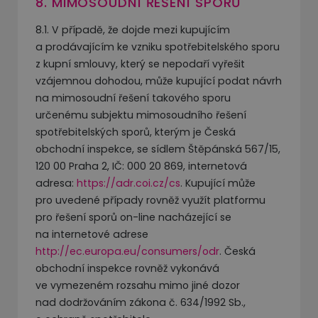
8. MIMOSOUDNÍ ŘEŠENÍ SPORŮ
8.1. V případě, že dojde mezi kupujícím
a prodávajícím ke vzniku spotřebitelského sporu
z kupní smlouvy, který se nepodaří vyřešit
vzájemnou dohodou, může kupující podat návrh
na mimosoudní řešení takového sporu
určenému subjektu mimosoudního řešení
spotřebitelských sporů, kterým je Česká
obchodní inspekce, se sídlem Štěpánská 567/15,
120 00 Praha 2, IČ: 000 20 869, internetová
adresa:
https://adr.coi.cz/cs
. Kupující může
pro uvedené případy rovněž využít platformu
pro řešení sporů on-line nacházející se
na internetové adrese
http://ec.europa.eu/consumers/odr
. Česká
obchodní inspekce rovněž vykonává
ve vymezeném rozsahu mimo jiné dozor
nad dodržováním zákona č. 634/1992 Sb.,