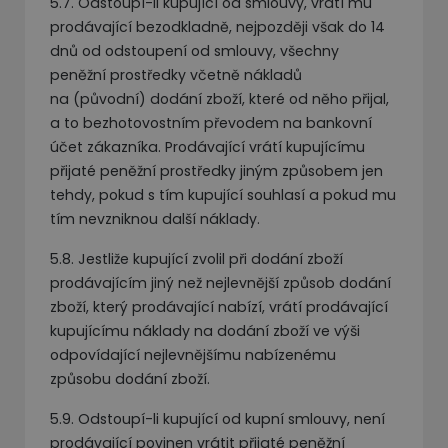
5.7. Odstoupí-li kupující od smlouvy, vrátí mu
prodávající bezodkladně, nejpozději však do 14
dnů od odstoupení od smlouvy, všechny
peněžní prostředky včetně nákladů
na (původní) dodání zboží, které od něho přijal,
a to bezhotovostním převodem na bankovní
účet zákazníka. Prodávající vrátí kupujícímu
přijaté peněžní prostředky jiným způsobem jen
tehdy, pokud s tím kupující souhlasí a pokud mu
tím nevzniknou další náklady.
5.8. Jestliže kupující zvolil při dodání zboží
prodávajícím jiný než nejlevnější způsob dodání
zboží, který prodávající nabízí, vrátí prodávající
kupujícímu náklady na dodání zboží ve výši
odpovídající nejlevnějšímu nabízenému
způsobu dodání zboží.
5.9. Odstoupí-li kupující od kupní smlouvy, není
prodávající povinen vrátit přijaté peněžní