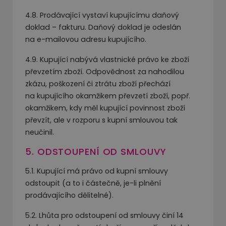
4.8. Prodávající vystaví kupujícímu daňový
doklad – fakturu. Daňový doklad je odeslán
na e-mailovou adresu kupujícího.
4.9. Kupující nabývá vlastnické právo ke zboží
převzetím zboží. Odpovědnost za nahodilou
zkázu, poškození či ztrátu zboží přechází
na kupujícího okamžikem převzetí zboží, popř.
okamžikem, kdy měl kupující povinnost zboží
převzít, ale v rozporu s kupní smlouvou tak
neučinil.
5. ODSTOUPENÍ OD SMLOUVY
5.1. Kupující má právo od kupní smlouvy
odstoupit (a to i částečně, je-li plnění
prodávajícího dělitelné).
5.2. Lhůta pro odstoupení od smlouvy činí 14