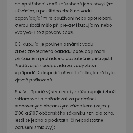
na opotřebení zboží způsobené jeho obvyklým
užíváním, u použitého zboží na vadu
odpovídající míře používání nebo opotřebení,
kterou zboží mělo při převzetí kupujícím, nebo
vyplývá-li to z povahy zboží.
6.3. Kupující je povinen oznámit vadu
a bez zbytečného odkladu poté, co ji mohl
při časném prohlídce a dostatečné péči zjistit.
Prodávající neodpovídá za vady zboží
v případě, že kupující převzal zásilku, která byla
zjevně poškozená.
6.4. V případě výskytu vady může kupující zboží
reklamovat a požadovat za podmínek
stanovených občanským zákoníkem (zejm. §
2106 a 2107 občanského zákoníku, tzn. dle toho,
jestli se jedná o podstatní či nepodstatné
porušení smlouvy):