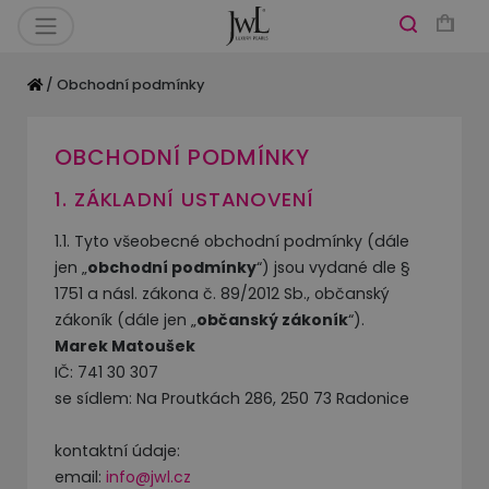
/ Obchodní podmínky
OBCHODNÍ PODMÍNKY
1. ZÁKLADNÍ USTANOVENÍ
1.1. Tyto všeobecné obchodní podmínky (dále
jen „
obchodní podmínky
“) jsou vydané dle §
1751 a násl. zákona č. 89/2012 Sb., občanský
zákoník (dále jen „
občanský zákoník
“).
Marek Matoušek
IČ: 741 30 307
se sídlem: Na Proutkách 286, 250 73 Radonice
kontaktní údaje:
email:
info@jwl.cz