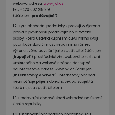
webová adresa:
www.jwl.cz
tel.: +420 602 218 219
(dále jen „
prodávající
“)
1.2. Tyto obchodní podmínky upravují vzájemná
práva a povinnosti prodávajícího a fyzické
osoby, která uzavírá kupní smlouvu mimo svoji
podnikatelskou činnost nebo mimo rámec
výkonu svého povolání jako spotřebitel (dále jen
„
kupující
“) prostřednictvím webového rozhraní
umístěného na webové stránce dostupné
na internetové adrese www.jwl.cz (dále jen
„
internetový obchod
“). Internetový obchod
neumožňuje příjem objednávek od subjektů,
které nejsou spotřebitelem.
1.3. Prodávající dodává zboží výhradně na území
České republiky.
1.4. Ustanovení obchodních podmínek jsou