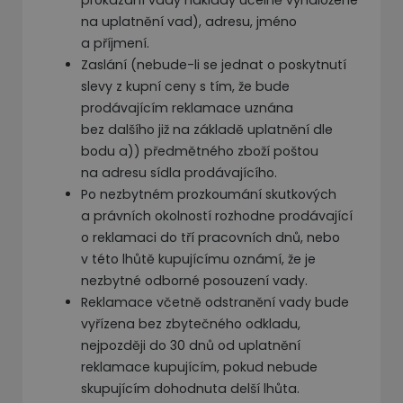
prokázání vady náklady účelně vynaložené
na uplatnění vad), adresu, jméno
a příjmení.
Zaslání (nebude-li se jednat o poskytnutí
slevy z kupní ceny s tím, že bude
prodávajícím reklamace uznána
bez dalšího již na základě uplatnění dle
bodu a)) předmětného zboží poštou
na adresu sídla prodávajícího.
Po nezbytném prozkoumání skutkových
a právních okolností rozhodne prodávající
o reklamaci do tří pracovních dnů, nebo
v této lhůtě kupujícímu oznámí, že je
nezbytné odborné posouzení vady.
Reklamace včetně odstranění vady bude
vyřízena bez zbytečného odkladu,
nejpozději do 30 dnů od uplatnění
reklamace kupujícím, pokud nebude
skupujícím dohodnuta delší lhůta.