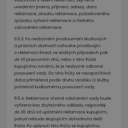
součinnost k řešení reklamací, zejména
uvedením jména, příjmení, adresy, data
reklamace, obsahu reklamace, požadovaného
způsobu vyřízení reklamace a řádného
zdůvodnění reklamace.
6.5.3. Po nezbytném prozkoumání skutkových
a právních okolností rozhodne prodávající
o reklamaci ihned, ve složitých případech pak
do tří pracovních dnů, nebo v této lhůtě
kupujícímu oznámí, že je nezbytné odborné
posouzení vady. Do této lhůty se nezapočítává
doba přiměřená podle druhu výrobku či služby
potřebná kodbornému posouzení vady.
6.5.4. Reklamace včetně odstranění vady bude
vyřízena bez zbytečného odkladu, nejpozději
do 30 dnů od uplatnění reklamace kupujícím,
pokud nebude skupujícím dohodnuta delší
lhůta. Po uplynutí této lhůty se kupujícímu