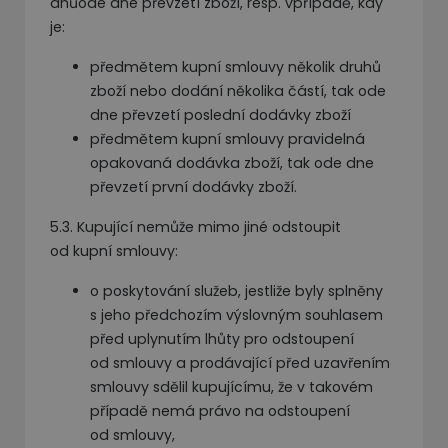
dnůode dne převzetí zboží, resp. vpřípadě, kdy
je:
předmětem kupní smlouvy několik druhů
zboží nebo dodání několika částí, tak ode
dne převzetí poslední dodávky zboží
předmětem kupní smlouvy pravidelná
opakovaná dodávka zboží, tak ode dne
převzetí první dodávky zboží.
5.3. Kupující nemůže mimo jiné odstoupit
od kupní smlouvy:
o poskytování služeb, jestliže byly splněny
s jeho předchozím výslovným souhlasem
před uplynutím lhůty pro odstoupení
od smlouvy a prodávající před uzavřením
smlouvy sdělil kupujícímu, že v takovém
případě nemá právo na odstoupení
od smlouvy,