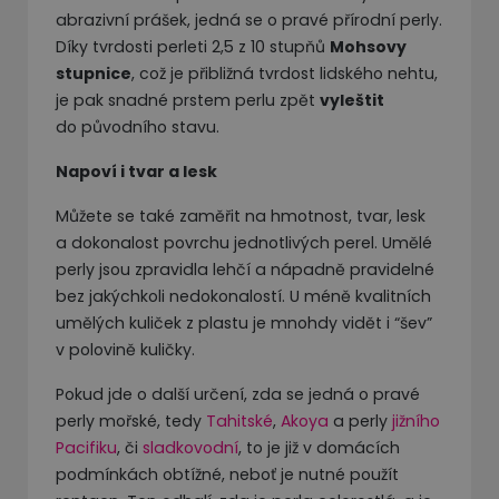
abrazivní prášek, jedná se o pravé přírodní perly.
Díky tvrdosti perleti 2,5 z 10 stupňů
Mohsovy
stupnice
, což je přibližná tvrdost lidského nehtu,
je pak snadné prstem perlu zpět
vyleštit
do původního stavu.
Napoví i tvar a lesk
Můžete se také zaměřit na hmotnost, tvar, lesk
a dokonalost povrchu jednotlivých perel. Umělé
perly jsou zpravidla lehčí a nápadně pravidelné
bez jakýchkoli nedokonalostí. U méně kvalitních
umělých kuliček z plastu je mnohdy vidět i “šev”
v polovině kuličky.
Pokud jde o další určení, zda se jedná o pravé
perly mořské, tedy
Tahitské
,
Akoya
a perly
jižního
Pacifiku
, či
sladkovodní
, to je již v domácích
podmínkách obtížné, neboť je nutné použít