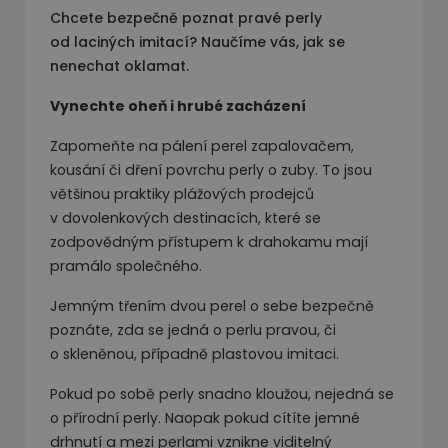
Chcete bezpečně poznat pravé perly
od laciných imitací? Naučíme vás, jak se
nenechat oklamat.
Vynechte oheň i hrubé zacházení
Zapomeňte na pálení perel zapalovačem,
kousání či dření povrchu perly o zuby. To jsou
většinou praktiky plážových prodejců
v dovolenkových destinacích, které se
zodpovědným přístupem k drahokamu mají
pramálo společného.
Jemným třením dvou perel o sebe bezpečně
poznáte, zda se jedná o perlu pravou, či
o skleněnou, případně plastovou imitaci.
Pokud po sobě perly snadno kloužou, nejedná se
o přírodní perly. Naopak pokud cítíte jemné
drhnutí a mezi perlami vznikne viditelný