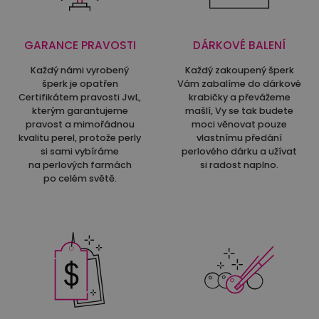
GARANCE PRAVOSTI
DÁRKOVÉ BALENÍ
Každý námi vyrobený
Každý zakoupený šperk
šperk je opatřen
Vám zabalíme do dárkové
Certifikátem pravosti JwL,
krabičky a převážeme
kterým garantujeme
mašlí, Vy se tak budete
pravost a mimořádnou
moci věnovat pouze
kvalitu perel, protože perly
vlastnímu předání
si sami vybíráme
perlového dárku a užívat
na perlových farmách
si radost naplno.
po celém světě.