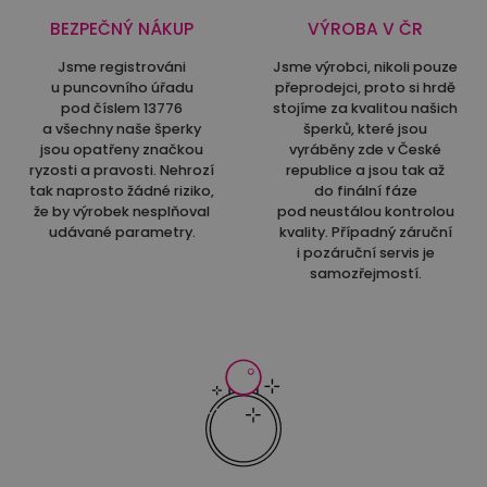
BEZPEČNÝ NÁKUP
VÝROBA V ČR
Jsme registrováni
Jsme výrobci, nikoli pouze
u puncovního úřadu
přeprodejci, proto si hrdě
pod číslem 13776
stojíme za kvalitou našich
a všechny naše šperky
šperků, které jsou
jsou opatřeny značkou
vyráběny zde v České
ryzosti a pravosti. Nehrozí
republice a jsou tak až
tak naprosto žádné riziko,
do finální fáze
že by výrobek nesplňoval
pod neustálou kontrolou
udávané parametry.
kvality. Případný záruční
i pozáruční servis je
samozřejmostí.