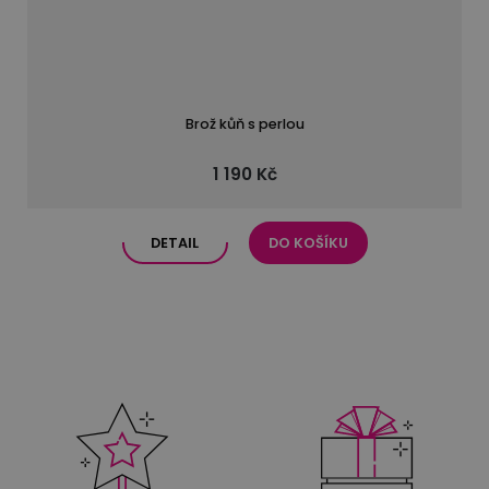
Brož kůň s perlou
1 190 Kč
DETAIL
DO KOŠÍKU