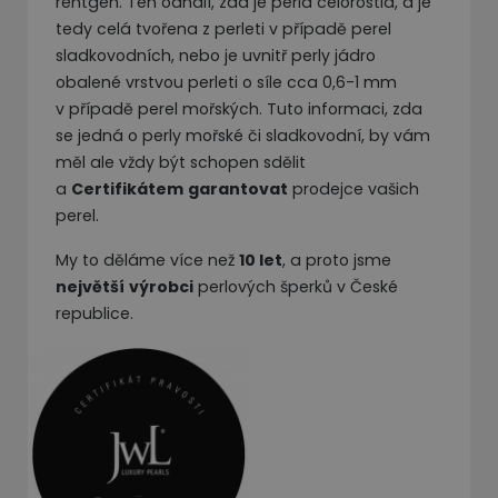
rentgen. Ten odhalí, zda je perla celorostlá, a je
tedy celá tvořena z perleti v případě perel
sladkovodních, nebo je uvnitř perly jádro
obalené vrstvou perleti o síle cca 0,6-1 mm
v případě perel mořských. Tuto informaci, zda
se jedná o perly mořské či sladkovodní, by vám
měl ale vždy být schopen sdělit
a
Certifikátem
garantovat
prodejce vašich
perel.
My to děláme více než
10 let
, a proto jsme
největší
výrobci
perlových šperků v České
republice.