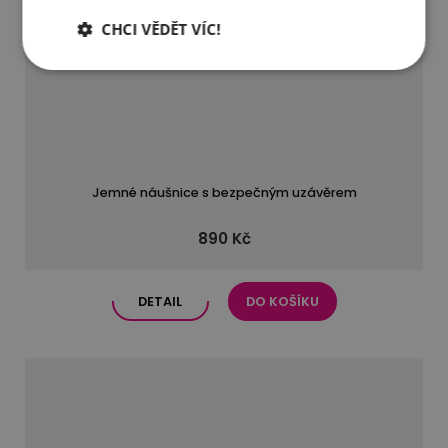
CHCI VĚDĚT VÍC!
Jemné náušnice s bezpečným uzávěrem
890 Kč
DETAIL
DO KOŠÍKU