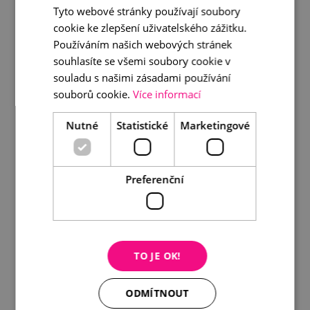
Tyto webové stránky používají soubory
cookie ke zlepšení uživatelského zážitku.
Používáním našich webových stránek
Visací náušnice s perlou
souhlasíte se všemi soubory cookie v
souladu s našimi zásadami používání
1 090 Kč
souborů cookie.
Více informací
DETAIL
DO KOŠÍKU
Nutné
Statistické
Marketingové
Preferenční
TO JE OK!
ODMÍTNOUT