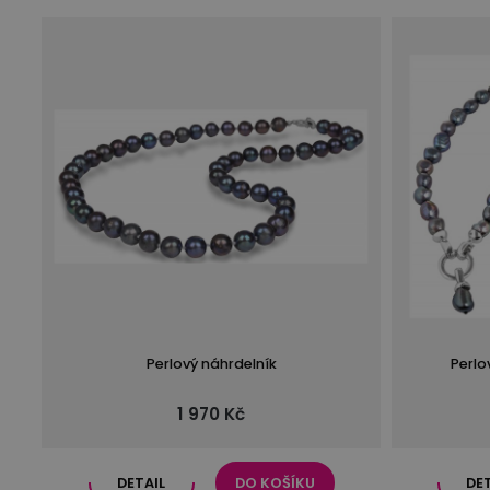
Perlový náhrdelník
Perlo
1 970 Kč
DETAIL
DO KOŠÍKU
DE