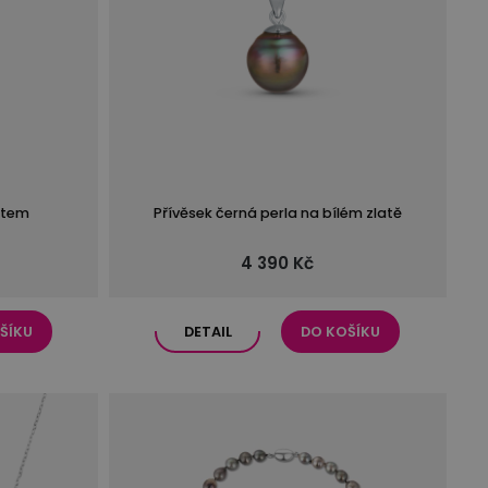
atem
Přívěsek černá perla na bílém zlatě
4 390 Kč
ŠÍKU
DETAIL
DO KOŠÍKU