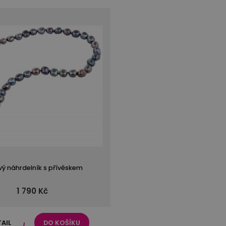
vý náhrdelník s přívěskem
1 790 Kč
TAIL
DO KOŠÍKU