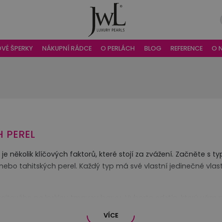
OVÉ ŠPERKY
NÁKUPNÍ RÁDCE
O PERLÁCH
BLOG
REFERENCE
O 
 PEREL
je několik klíčových faktorů, které stojí za zvážení. Začněte s
ebo tahitských perel. Každý typ má své vlastní jedinečné vlastn
itového po lesklou tmavou barvu. Vyberte odstín, který vám ne
VÍCE