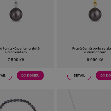
á tahitská perla na zlatě
Pravá černá perla se zl
s diamantem
a diamantem
7 590 Kč
6 990 Kč
TAIL
DO KOŠÍKU
DETAIL
DO KO