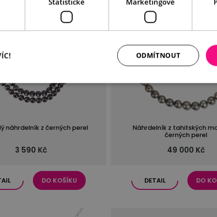
Statistické
Marketingové
ÍC!
ODMÍTNOUT
ý náhrdelník z černých perel
Náhrdelník z tahitských m
černých perel
3 590 Kč
49 000 Kč
TAIL
DO KOŠÍKU
DETAIL
DO KO