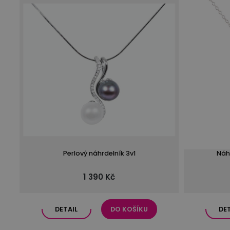
Perlový náhrdelník 3v1
Náh
1 390 Kč
DETAIL
DO KOŠÍKU
DE