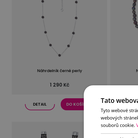
Náhrdelník černé perly
1 290 Kč
Tato webová
DETAIL
DO KOŠÍKU
DE
Tyto webové strán
webových stránek
souborů cookie.