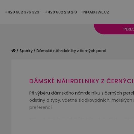
+420 602 376 329
+420 602 218 219
INFO@JWL.CZ
PERL
/
Šperky
/ Dámské náhrdelníky z černých perel
DÁMSKÉ NÁHRDELNÍKY Z ČERNÝCH
Při výběru dámského náhrdelníku z černých perel 
odstíny a typy, včetně sladkovodních, mořských n
preferencí.
Barva černých perel může být od matného antrac
a osobním stylem.