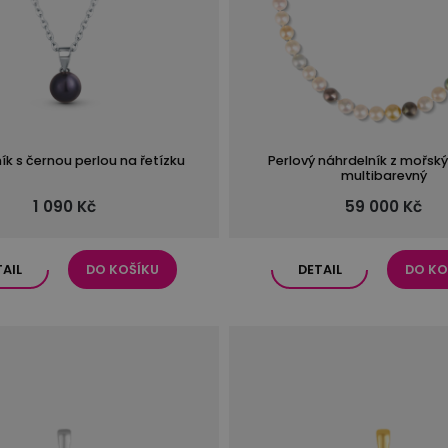
ík s černou perlou na řetízku
Perlový náhrdelník z mořský
multibarevný
1 090 Kč
59 000 Kč
TAIL
DO KOŠÍKU
DETAIL
DO KO