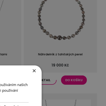
rlami
Náhrdelník z tahitských perel
19 000 Kč
×
ŠÍKU
DETAIL
DO KOŠÍKU
Používáním našich
i používání