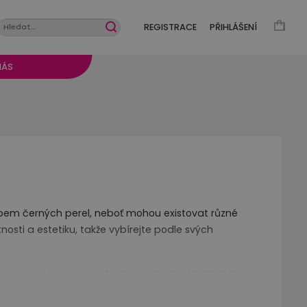
REGISTRACE
PŘIHLÁŠENÍ
NÁS
 typem černých perel, neboť mohou existovat různé
osti a estetiku, takže vybírejte podle svých
jvíce vyhovuje a bude ladit s vaším tónem pleti