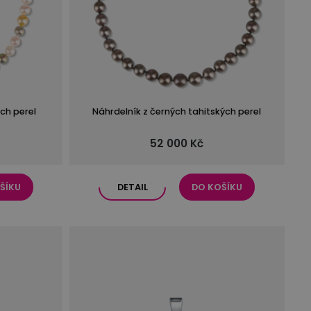
ch perel
Náhrdelník z černých tahitských perel
52 000 Kč
ŠÍKU
DETAIL
DO KOŠÍKU