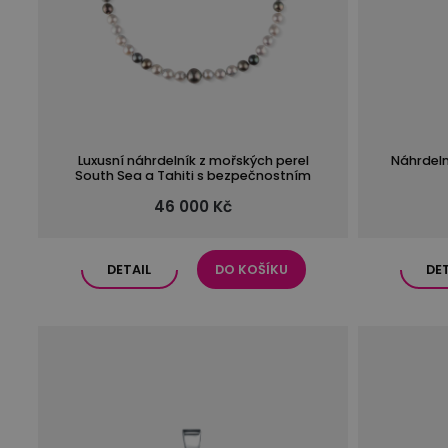
Luxusní náhrdelník z mořských perel
Náhrdeln
South Sea a Tahiti s bezpečnostním
zapínáním z 14kt zlata
46 000 Kč
DETAIL
DO KOŠÍKU
DE