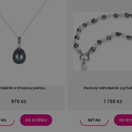
rdelník s tmavou perlou
Perlový náhrdelník s pří
970 Kč
1 790 Kč
TAIL
DO KOŠÍKU
DETAIL
DO KO