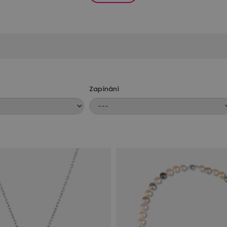
ší perly mohou dodat výraznější a dramatičtější vzhled, zatímc
ybrán s ohledem na kvalitu a estetiku. Zlato, stříbro nebo ji
které náhrdelníky mohou mít jednoduchý a klasický design, zat
u stylu a představám o eleganci.
Zapínání
dlné. Zvolte typ uzávěrky, který vám vyhovuje a zároveň zajis