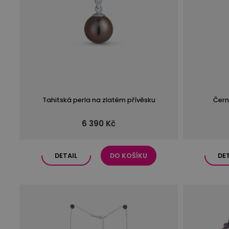
Tahitská perla na zlatém přívěsku
Čern
6 390 Kč
DETAIL
DO KOŠÍKU
DE