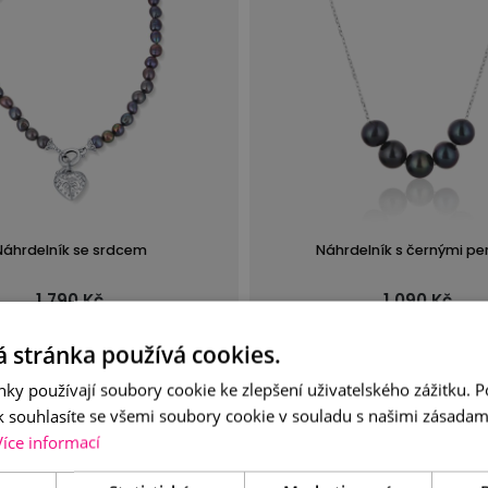
Náhrdelník se srdcem
Náhrdelník s černými pe
1 790 Kč
1 090 Kč
 stránka používá cookies.
TAIL
DO KOŠÍKU
DETAIL
DO KO
ky používají soubory cookie ke zlepšení uživatelského zážitku. 
 souhlasíte se všemi soubory cookie v souladu s našimi zásadam
Více informací