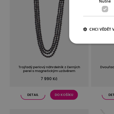
Nutné
CHCI VĚDĚT V
Trojřadý perlový náhrdelník z černých
Dvouřad
perel s magnetickým uzávěrem
7 990 Kč
DETAIL
DO KOŠÍKU
DE