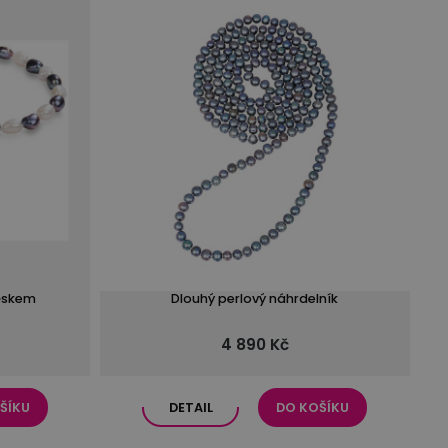
věskem
Dlouhý perlový náhrdelník
4 890 Kč
ŠÍKU
DETAIL
DO KOŠÍKU