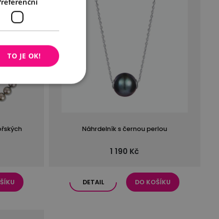
Preferenční
TO JE OK!
ořských
Náhrdelník s černou perlou
1 190 Kč
ŠÍKU
DETAIL
DO KOŠÍKU