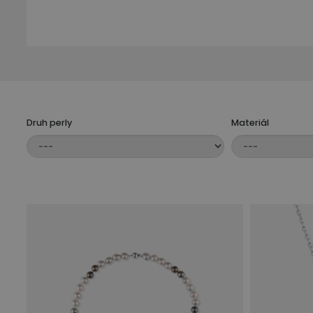
Velikost perel je dalším důležitým aspektem. Vět
a subtilnější styl.
Materiál řetízku a rámu náhrdelníku by měl být v
pro elegantní vzhled.
Design náhrdelníku hraje také důležitou roli. Ně
Vyberte design, který odpovídá vašemu osobním
Druh perly
Materiál
Uzávěrky náhrdelníku by měly být bezpečné a poho