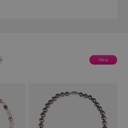
o menší perly jsou vhodné pro jemnější
né kovy mohou být kombinovány s černými perlami
ímco jiné mohou být více výrazné a moderní.
tí správné držení náhrdelníku.
Filtruj