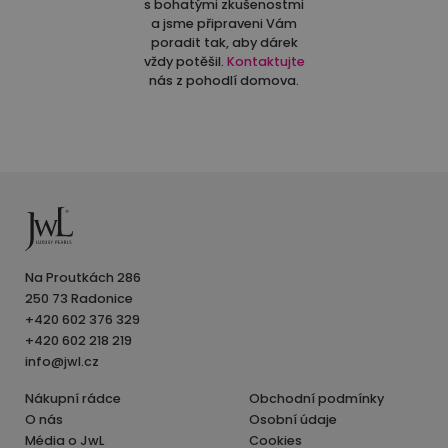
s bohatými zkušenostmi
a jsme připraveni Vám
poradit tak, aby dárek
vždy potěšil.
Kontaktujte
nás z pohodlí domova.
Na Proutkách 286
250 73 Radonice
+420 602 376 329
+420 602 218 219
info@jwl.cz
Nákupní rádce
Obchodní podmínky
O nás
Osobní údaje
Média o JwL
Cookies