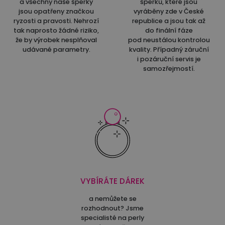
a všechny naše šperky
šperků, které jsou
jsou opatřeny značkou
vyráběny zde v České
ryzosti a pravosti. Nehrozí
republice a jsou tak až
tak naprosto žádné riziko,
do finální fáze
že by výrobek nesplňoval
pod neustálou kontrolou
udávané parametry.
kvality. Případný záruční
i pozáruční servis je
samozřejmostí.
VYBÍRÁTE DÁREK
a nemůžete se
rozhodnout? Jsme
specialisté na perly