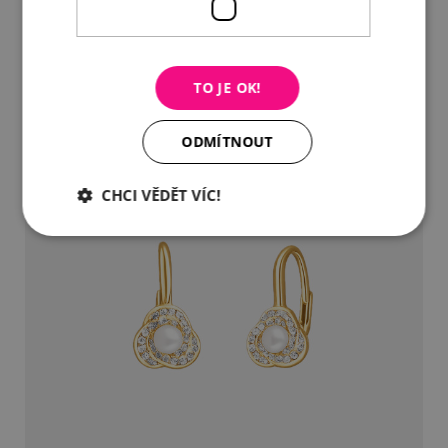
1 090 Kč
DETAIL
DO KOŠÍKU
TO JE OK!
ODMÍTNOUT
CHCI VĚDĚT VÍC!