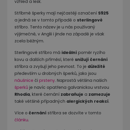
vzhled a lesk.
Stříbrné šperky mají nejčastěji označení
S925
a jedná se v tomto případě o
sterlingové
stříbro. Tento název je u nás používaný
výjimečně, v Anglii i jinde na západě je však
zcela běžným.
Sterlingové stříbro má
ideální
poměr ryzího
kovu a dalších příměsí, které
snižují
černání
stříbra a zvyšují jeho pevnost. To je
důležité
především u drobných šperků, jako jsou
náušnice
či
prsteny
. Naprostá většina našich
šperků
je navíc opatřena galvanickou vrstvou
Rhodia
, které černání
zabraňuje
a
zamezuje
také většině případných
alergických
reakcí
.
Více o
černání
stříbra se dozvíte v tomto
článku
.