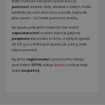
Další možností označení ryzosti kovu je
puncovní
značka, tedy obrázek s číslem. Podle
symbolu lze určit druh kovu a podle čísel pak
jeho ryzost - viz České puncovní značky.
Na šperku pak ještě může být tak zvaná
odpovědnostní
značka, která je jakýmsi
podpisem
klenotníka či firmy. U zlatých šperků
do 0,5 g a u stříbrných šperků do 3,49 g však
nejsou povinné.
My jsme
registrováni
u puncovního úřadu
pod číslem
13776
, nákup
šperku
u nás je tedy
zcela
bezpečný
.