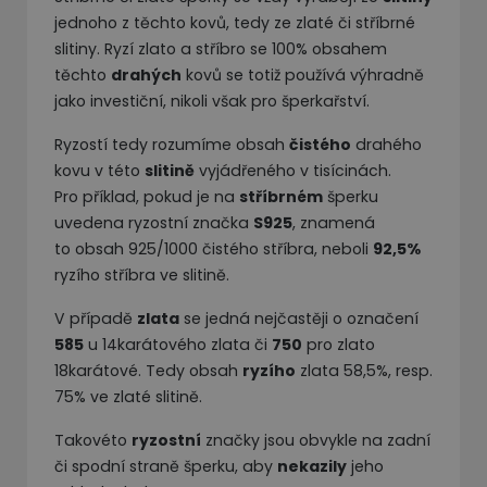
jednoho z těchto kovů, tedy ze zlaté či stříbrné
slitiny. Ryzí zlato a stříbro se 100% obsahem
těchto
drahých
kovů se totiž používá výhradně
jako investiční, nikoli však pro šperkařství.
Ryzostí tedy rozumíme obsah
čistého
drahého
kovu v této
slitině
vyjádřeného v tisícinách.
Pro příklad, pokud je na
stříbrném
šperku
uvedena ryzostní značka
S925
, znamená
to obsah 925/1000 čistého stříbra, neboli
92,5%
ryzího stříbra ve slitině.
V případě
zlata
se jedná nejčastěji o označení
585
u 14karátového zlata či
750
pro zlato
18karátové. Tedy obsah
ryzího
zlata 58,5%, resp.
75% ve zlaté slitině.
Takovéto
ryzostní
značky jsou obvykle na zadní
či spodní straně šperku, aby
nekazily
jeho