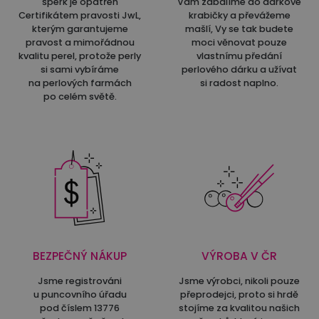
šperk je opatřen
Vám zabalíme do dárkové
Certifikátem pravosti JwL,
krabičky a převážeme
kterým garantujeme
mašlí, Vy se tak budete
pravost a mimořádnou
moci věnovat pouze
kvalitu perel, protože perly
vlastnímu předání
si sami vybíráme
perlového dárku a užívat
na perlových farmách
si radost naplno.
po celém světě.
BEZPEČNÝ NÁKUP
VÝROBA V ČR
Jsme registrováni
Jsme výrobci, nikoli pouze
u puncovního úřadu
přeprodejci, proto si hrdě
pod číslem 13776
stojíme za kvalitou našich