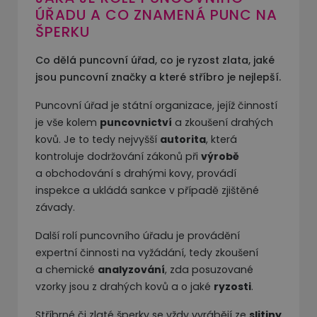
ÚŘADU A CO ZNAMENÁ PUNC NA
ŠPERKU
Co dělá puncovní úřad, co je ryzost zlata, jaké
jsou puncovní značky a které stříbro je nejlepší.
Puncovní úřad je státní organizace, jejíž činností
je vše kolem
puncovnictví
a zkoušení drahých
kovů. Je to tedy nejvyšší
autorita
, která
kontroluje dodržování zákonů při
výrobě
a obchodování s drahými kovy, provádí
inspekce a ukládá sankce v případě zjištěné
závady.
Další rolí puncovního úřadu je provádění
expertní činnosti na vyžádání, tedy zkoušení
a chemické
analyzování
, zda posuzované
vzorky jsou z drahých kovů a o jaké
ryzosti
.
Stříbrné či zlaté šperky se vždy vyrábějí ze
slitiny