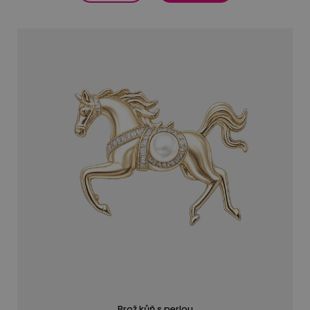
Brož kůň s perlou